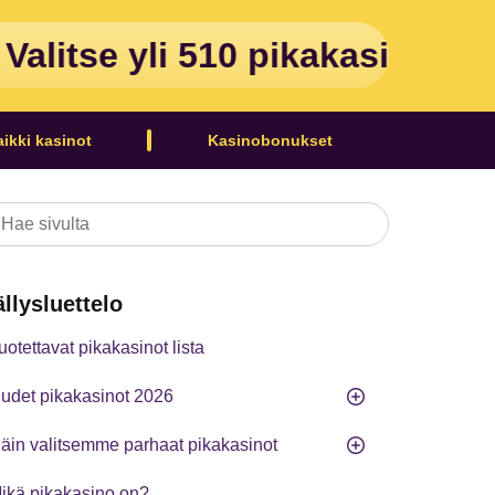
se yli 510 pikakasinon joukost
ikki kasinot
Kasinobonukset
ällysluettelo
uotettavat pikakasinot lista
udet pikakasinot 2026
äin valitsemme parhaat pikakasinot
ikä pikakasino on?