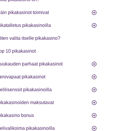
äin pikakasinot toimivat
ikatalletus pikakasinoilla
iten valita itselle pikakasino?
op 10 pikakasinot
uukauden parhaat pikakasinot
erovapaat pikakasinot
elilisenssit pikakasinoilla
ikakasinoiden maksutavat
ikakasino bonus
elivalikoima pikakasinoilla