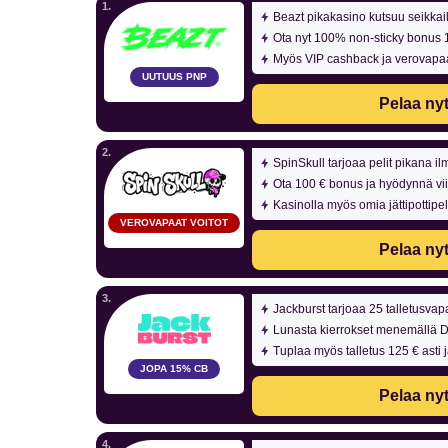
Beazt pikakasino kutsuu seikkai
Ota nyt 100% non-sticky bonus 1
Myös VIP cashback ja verovapa
UUTUUS PNP
Pelaa ny
SpinSkull tarjoaa pelit pikana il
Ota 100 € bonus ja hyödynnä vi
Kasinolla myös omia jättipottipel
VEROVAPAAT VOITOT
Pelaa ny
Jackburst tarjoaa 25 talletusvap
Lunasta kierrokset menemällä D
Tuplaa myös talletus 125 € asti 
JOPA 15% CB
Pelaa ny