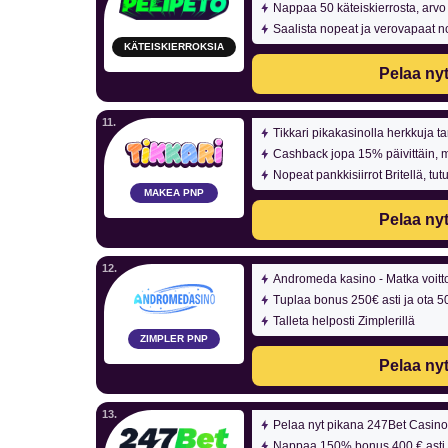
Nappaa 50 käteiskierrosta, arvo
Saalista nopeat ja verovapaat n
KÄTEISKIERROKSIA
Pelaa ny
Tikkari pikakasinolla herkkuja ta
Cashback jopa 15% päivittäin, m
Nopeat pankkisiirrot Britellä, tutu
MAKEA PNP
Pelaa ny
Andromeda kasino - Matka voitto
Tuplaa bonus 250€ asti ja ota 5
Talleta helposti Zimplerillä
ZIMPLER PNP
Pelaa ny
Pelaa nyt pikana 247Bet Casinol
Nappaa 150% bonus 400 € asti +