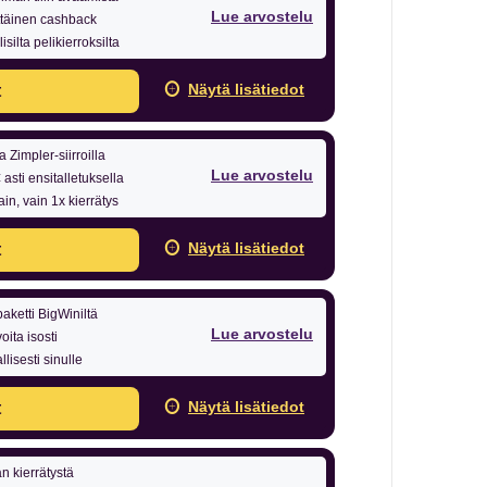
Lue arvostelu
täinen cashback
ilta pelikierroksilta
Näytä lisätiedot
t
 Zimpler-siirroilla
Lue arvostelu
sti ensitalletuksella
in, vain 1x kierrätys
Näytä lisätiedot
t
aketti BigWiniltä
Lue arvostelu
oita isosti
lisesti sinulle
Näytä lisätiedot
t
n kierrätystä