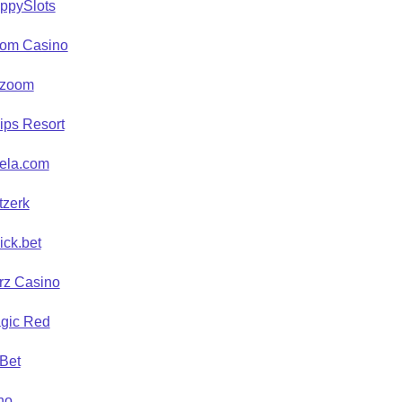
ppySlots
om Casino
zoom
ips Resort
ela.com
tzerk
ick.bet
rz Casino
gic Red
Bet
ho