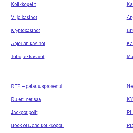
Kolikkopelit
Ka
Viljo kasinot
Ap
Kryptokasinot
Bit
Anjouan kasinot
Ka
Tobique kasinot
Ma
RTP – palautusprosentti
Ne
Ruletti netissä
KY
Jackpot pelit
Pl
Book of Dead kolikkopeli
Pl