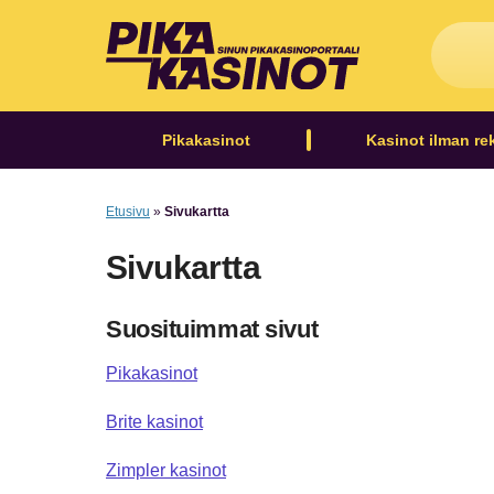
Pikakasinot
Kasinot ilman re
Etusivu
»
Sivukartta
Sivukartta
Suosituimmat sivut
Pikakasinot
Brite kasinot
Zimpler kasinot