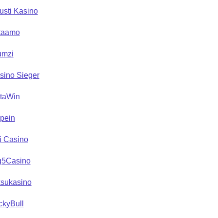
usti Kasino
taamo
umzi
sino Sieger
staWin
pein
i Casino
g5Casino
ksukasino
ckyBull