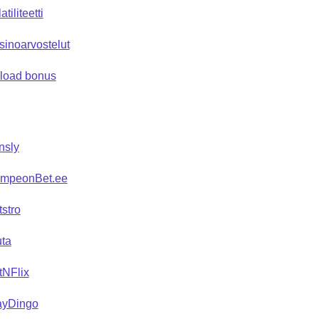
atiliteetti
sinoarvostelut
load bonus
nsly
mpeonBet.ee
tstro
uta
tNFlix
ayDingo