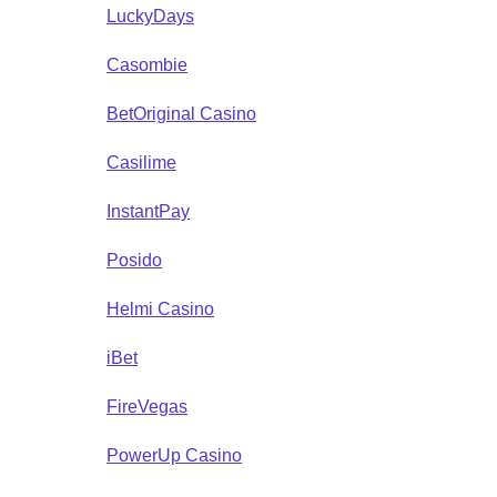
LuckyDays
Casombie
BetOriginal Casino
Casilime
InstantPay
Posido
Helmi Casino
iBet
FireVegas
PowerUp Casino