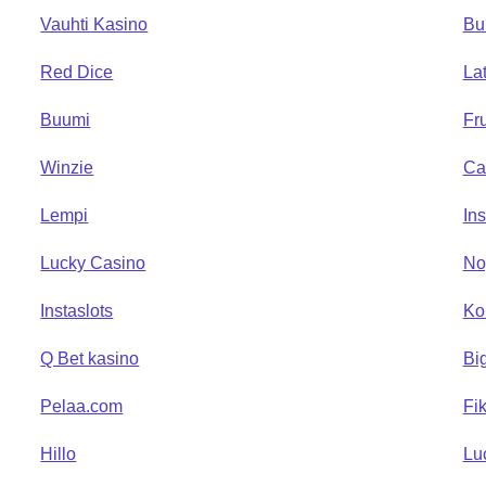
Vauhti Kasino
Bu
Red Dice
La
Buumi
Fr
Winzie
Ca
Lempi
In
Lucky Casino
No
Instaslots
Ko
Q Bet kasino
Bi
Pelaa.com
Fi
Hillo
Lu