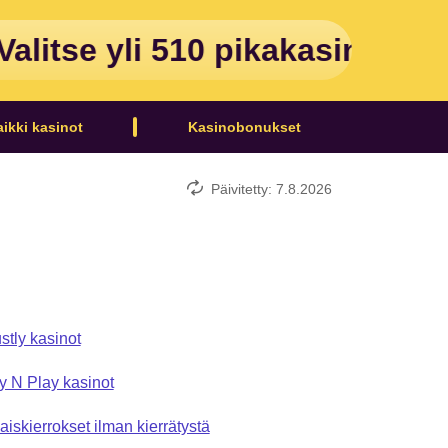
se yli 510 pikakasinon joukost
ikki kasinot
Kasinobonukset
Päivitetty:
7.8.2026
stly kasinot
y N Play kasinot
aiskierrokset ilman kierrätystä