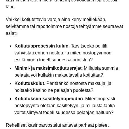
läpi.
Vaikkei kotiutettavia varoja aina kerry meillekään,
selvitämme tai raportoimme nostoja tehtyämme seuraavat
asiat:
Kotiutusprosessin kulun
. Tarvitseeko pelitili
vahvistaa ennen nostoa, ja miten nostopyynnön
esittäminen todellisuudessa onnistuu?
Minimi- ja maksimikotiutusrajat
. Millaisia summia
pelaaja voi kullakin maksutavalla kotiuttaa?
Kotiutuskulut
. Peritäänkö nostosta maksuja, ja
hoitaako kasino ne pelaajan puolesta?
Kotiutuksen käsittelynopeuden
. Miten nopeasti
nostopyyntö otetaan käsittelyyn, ja millaista tahtia
voitot siirtyvät todellisuudessa pelaajan haltuun?
Rehelliset kasinoarvostelut antavat parhaat pisteet