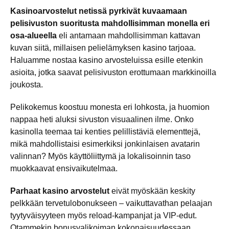
Kasinoarvostelut netissä pyrkivät kuvaamaan
pelisivuston suoritusta mahdollisimman monella eri
osa-alueella
eli antamaan mahdollisimman kattavan
kuvan siitä, millaisen pelielämyksen kasino tarjoaa.
Haluamme nostaa kasino arvosteluissa esille etenkin
asioita, jotka saavat pelisivuston erottumaan markkinoilla
joukosta.
Pelikokemus koostuu monesta eri lohkosta, ja huomion
nappaa heti aluksi sivuston visuaalinen ilme. Onko
kasinolla teemaa tai kenties pelillistäviä elementtejä,
mikä mahdollistaisi esimerkiksi jonkinlaisen avatarin
valinnan? Myös käyttöliittymä ja lokalisoinnin taso
muokkaavat ensivaikutelmaa.
Parhaat kasino arvostelut
eivät myöskään keskity
pelkkään tervetulobonukseen – vaikuttavathan pelaajan
tyytyväisyyteen myös reload-kampanjat ja VIP-edut.
Otammekin bonusvalikoiman kokonaisuudessaan