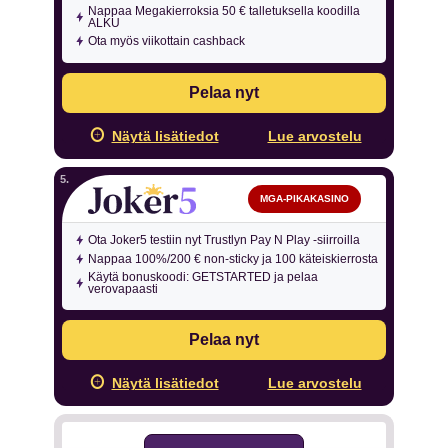
Nappaa Megakierroksia 50 € talletuksella koodilla
ALKU
Ota myös viikottain cashback
Pelaa nyt
Näytä lisätiedot
Lue arvostelu
MGA-PIKAKASINO
Ota Joker5 testiin nyt Trustlyn Pay N Play -siirroilla
Nappaa 100%/200 € non-sticky ja 100 käteiskierrosta
Käytä bonuskoodi: GETSTARTED ja pelaa
verovapaasti
Pelaa nyt
Näytä lisätiedot
Lue arvostelu