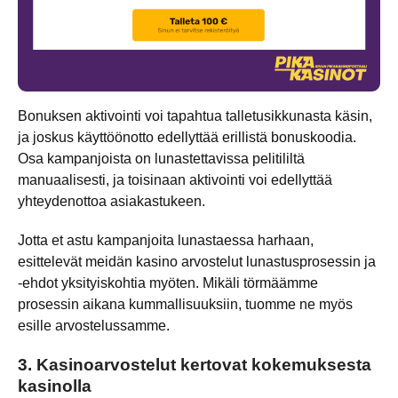
Bonuksen aktivointi voi tapahtua talletusikkunasta käsin,
ja joskus käyttöönotto edellyttää erillistä bonuskoodia.
Osa kampanjoista on lunastettavissa pelitililtä
manuaalisesti, ja toisinaan aktivointi voi edellyttää
yhteydenottoa asiakastukeen.
Jotta et astu kampanjoita lunastaessa harhaan,
esittelevät meidän kasino arvostelut lunastusprosessin ja
-ehdot yksityiskohtia myöten. Mikäli törmäämme
prosessin aikana kummallisuuksiin, tuomme ne myös
esille arvostelussamme.
3. Kasinoarvostelut kertovat kokemuksesta
kasinolla