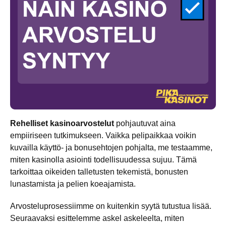
Rehelliset kasinoarvostelut
pohjautuvat aina
empiiriseen tutkimukseen. Vaikka pelipaikkaa voikin
kuvailla käyttö- ja bonusehtojen pohjalta, me testaamme,
miten kasinolla asiointi todellisuudessa sujuu. Tämä
tarkoittaa oikeiden talletusten tekemistä, bonusten
lunastamista ja pelien koeajamista.
Arvosteluprosessiimme on kuitenkin syytä tutustua lisää.
Seuraavaksi esittelemme askel askeleelta, miten