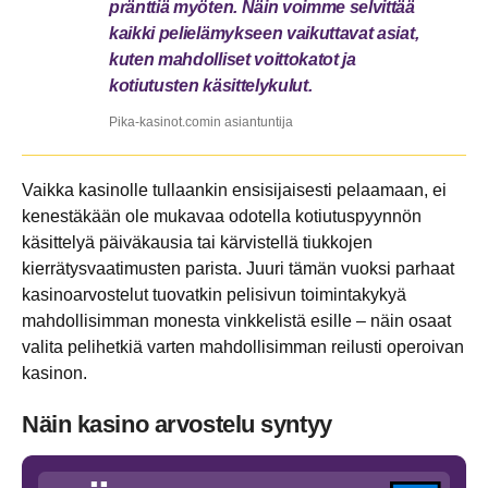
pränttiä myöten. Näin voimme selvittää
kaikki pelielämykseen vaikuttavat asiat,
kuten mahdolliset voittokatot ja
kotiutusten käsittelykulut.
Pika-kasinot.comin asiantuntija
Vaikka kasinolle tullaankin ensisijaisesti pelaamaan, ei
kenestäkään ole mukavaa odotella kotiutuspyynnön
käsittelyä päiväkausia tai kärvistellä tiukkojen
kierrätysvaatimusten parista. Juuri tämän vuoksi parhaat
kasinoarvostelut tuovatkin pelisivun toimintakykyä
mahdollisimman monesta vinkkelistä esille – näin osaat
valita pelihetkiä varten mahdollisimman reilusti operoivan
kasinon.
Näin kasino arvostelu syntyy