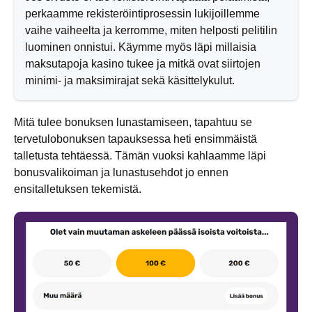
perkaamme rekisteröintiprosessin lukijoillemme
vaihe vaiheelta ja kerromme, miten helposti pelitilin
luominen onnistui. Käymme myös läpi millaisia
maksutapoja kasino tukee ja mitkä ovat siirtojen
minimi- ja maksimirajat sekä käsittelykulut.
Mitä tulee bonuksen lunastamiseen, tapahtuu se
tervetulobonuksen tapauksessa heti ensimmäistä
talletusta tehtäessä. Tämän vuoksi kahlaamme läpi
bonusvalikoiman ja lunastusehdot jo ennen
ensitalletuksen tekemistä.