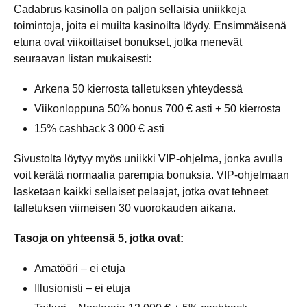
Cadabrus kasinolla on paljon sellaisia uniikkeja
toimintoja, joita ei muilta kasinoilta löydy. Ensimmäisenä
etuna ovat viikoittaiset bonukset, jotka menevät
seuraavan listan mukaisesti:
Arkena 50 kierrosta talletuksen yhteydessä
Viikonloppuna 50% bonus 700 € asti + 50 kierrosta
15% cashback 3 000 € asti
Sivustolta löytyy myös uniikki VIP-ohjelma, jonka avulla
voit kerätä normaalia parempia bonuksia. VIP-ohjelmaan
lasketaan kaikki sellaiset pelaajat, jotka ovat tehneet
talletuksen viimeisen 30 vuorokauden aikana.
Tasoja on yhteensä 5, jotka ovat:
Amatööri – ei etuja
Illusionisti – ei etuja