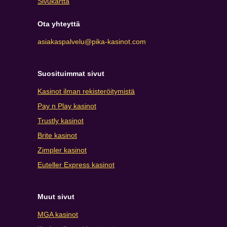
Sivukartta
Ota yhteyttä
asiakaspalvelu@pika-kasinot.com
Suosituimmat sivut
Kasinot ilman rekisteröitymistä
Pay n Play kasinot
Trustly kasinot
Brite kasinot
Zimpler kasinot
Euteller Express kasinot
Muut sivut
MGA kasinot