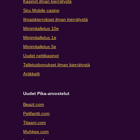
Kasinot ilman kierrätystä
Siru Mobile casino
Ilmaiskierrokset ilman kierrätystä
Minimitalletus 10e
Minimitalletus 1e
Minimitalletus 5e
Uudet nettikasinot
Talletusbonukset ilman kierrätystä
Artikkelit
Uudet Pika-arvostelut
Beazt.com
Pelifantti.com
Titaani.com
Muhkee.com