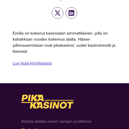
Emilia on kokenut kasinoalan ammattilainen, jolla on
kahdeksan vuoden kokemus alalta. Hänen
ydinosaamistaan ovat pikakasinot, uudet kasinotrendit ja
lisenssit.
Lue lisää kirjoittajasta
Muista pelata omien varojen puitteissa.