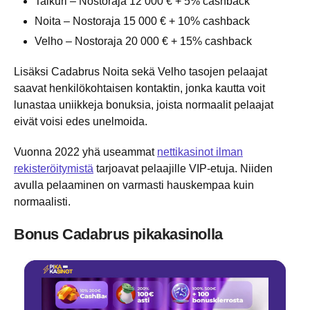
Taikuri – Nostoraja 12 000 € + 5% cashback
Noita – Nostoraja 15 000 € + 10% cashback
Velho – Nostoraja 20 000 € + 15% cashback
Lisäksi Cadabrus Noita sekä Velho tasojen pelaajat
saavat henkilökohtaisen kontaktin, jonka kautta voit
lunastaa uniikkeja bonuksia, joista normaalit pelaajat
eivät voisi edes unelmoida.
Vuonna 2022 yhä useammat
nettikasinot ilman
rekisteröitymistä
tarjoavat pelaajille VIP-etuja. Niiden
avulla pelaaminen on varmasti hauskempaa kuin
normaalisti.
Bonus Cadabrus pikakasinolla