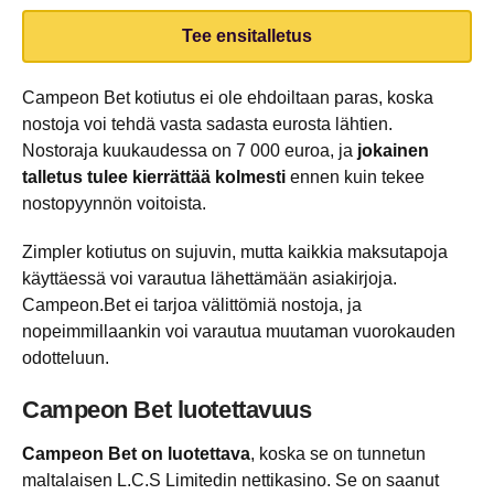
Tee ensitalletus
Campeon Bet kotiutus ei ole ehdoiltaan paras, koska
nostoja voi tehdä vasta sadasta eurosta lähtien.
Nostoraja kuukaudessa on 7 000 euroa, ja
jokainen
talletus tulee kierrättää kolmesti
ennen kuin tekee
nostopyynnön voitoista.
Zimpler kotiutus on sujuvin, mutta kaikkia maksutapoja
käyttäessä voi varautua lähettämään asiakirjoja.
Campeon.Bet ei tarjoa välittömiä nostoja, ja
nopeimmillaankin voi varautua muutaman vuorokauden
odotteluun.
Campeon Bet luotettavuus
Campeon Bet on luotettava
, koska se on tunnetun
maltalaisen L.C.S Limitedin nettikasino. Se on saanut