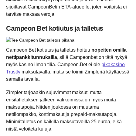
sijoittavat CampeonBetin ETA-alueelle, joten voitoista ei
tarvitse maksaa veroja.
Campeon Bet kotiutus ja talletus
Campeon Bet kotiutus ja talletus hoituu
nopeiten omilla
nettipankkitunnuksilla
, sillä Campeonbet on tätä nykyä
myös kasino ilman tiliä. Campeon.Bet ei ole
pikakasino
Trustly
maksutavalla, mutta se toimii Zimpleriä käyttäessä
samalla tavalla.
Zimpler tarjoaakin sujuvimmat maksut, mutta
ensitalletuksen jälkeen valikoimissa on myös muita
maksutapoja. Niiden joukossa on muutama
nettilompakko, korttimaksut ja prepaid-maksutapoja.
Minimitalletus on kaikilla maksutavoilla 25 euroa, eikä
niistä veloiteta kuluja.