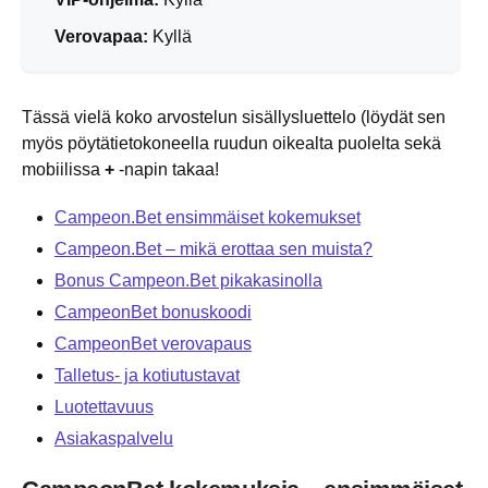
Verovapaa
Kyllä
Tässä vielä koko arvostelun sisällysluettelo (löydät sen
myös pöytätietokoneella ruudun oikealta puolelta sekä
mobiilissa
+
-napin takaa!
Campeon.Bet ensimmäiset kokemukset
Campeon.Bet – mikä erottaa sen muista?
Bonus Campeon.Bet pikakasinolla
CampeonBet bonuskoodi
CampeonBet verovapaus
Talletus- ja kotiutustavat
Luotettavuus
Asiakaspalvelu