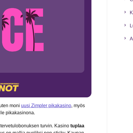
K
L
A
Kuten moni
uusi Zimpler pikakasino
, myös
lle pikakasinona.
 tervetulobonuksen turvin. Kasino
tuplaa
nus on mallia puoliksi non-sticky. Kaupan