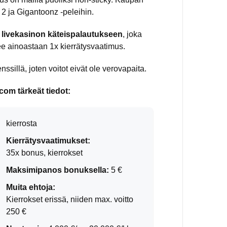
 2 ja Gigantoonz -peleihin.
s
livekasinon käteispalautukseen
, joka
e ainoastaan 1x kierrätysvaatimus.
nssillä, joten voitot eivät ole verovapaita.
om tärkeät tiedot:
kierrosta
Kierrätysvaatimukset
35x bonus, kierrokset
Maksimipanos bonuksella
5 €
Muita ehtoja
Kierrokset erissä, niiden max. voitto
250 €