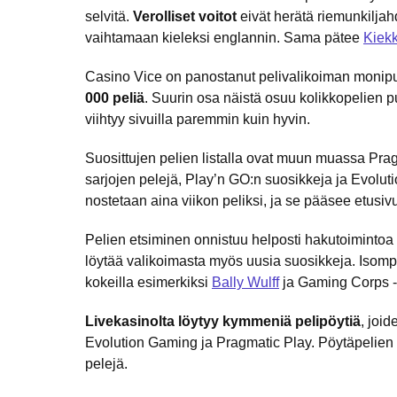
selvitä.
Verolliset voitot
eivät herätä riemunkilja
vaihtamaan kieleksi englannin. Sama pätee
Kiekk
Casino Vice on panostanut pelivalikoiman monipuo
000 peliä
. Suurin osa näistä osuu kolikkopelien p
viihtyy sivuilla paremmin kuin hyvin.
Suosittujen pelien listalla ovat muun muassa Pr
sarjojen pelejä, Play’n GO:n suosikkeja ja Evolutio
nostetaan aina viikon peliksi, ja se pääsee etusiv
Pelien etsiminen onnistuu helposti hakutoimintoa 
löytää valikoimasta myös uusia suosikkeja. Isompie
kokeilla esimerkiksi
Bally Wulff
ja Gaming Corps -
Livekasinolta löytyy kymmeniä pelipöytiä
, joi
Evolution Gaming ja Pragmatic Play. Pöytäpelien 
pelejä.