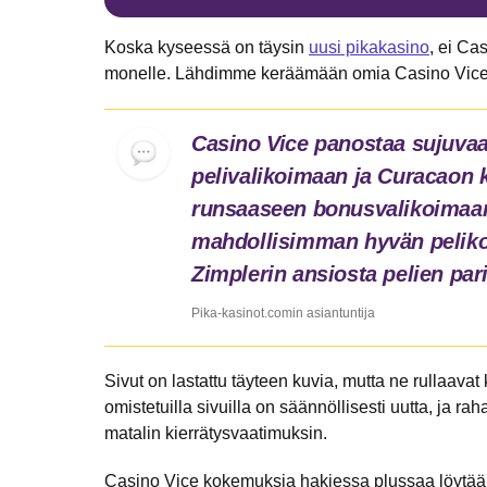
Koska kyseessä on täysin
uusi pikakasino
, ei Ca
monelle. Lähdimme keräämään omia Casino Vice 
Casino Vice panostaa sujuvaan
pelivalikoimaan ja Curacaon ka
runsaaseen bonusvalikoimaan.
mahdollisimman hyvän peliko
Zimplerin ansiosta pelien par
Pika-kasinot.comin asiantuntija
Sivut on lastattu täyteen kuvia, mutta ne rullaava
omistetuilla sivuilla on säännöllisesti uutta, ja r
matalin kierrätysvaatimuksin.
Casino Vice kokemuksia hakiessa plussaa löytää p