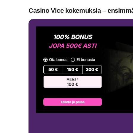
Casino Vice kokemuksia – ensimm