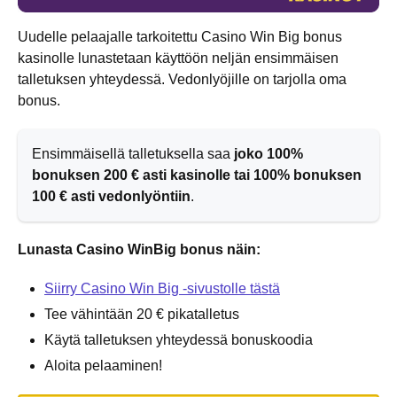
Uudelle pelaajalle tarkoitettu Casino Win Big bonus
kasinolle lunastetaan käyttöön neljän ensimmäisen
talletuksen yhteydessä. Vedonlyöjille on tarjolla oma
bonus.
Ensimmäisellä talletuksella saa
joko 100%
bonuksen 200 € asti kasinolle tai 100% bonuksen
100 € asti vedonlyöntiin
.
Lunasta Casino WinBig bonus näin:
Siirry Casino Win Big -sivustolle tästä
Tee vähintään 20 € pikatalletus
Käytä talletuksen yhteydessä bonuskoodia
Aloita pelaaminen!