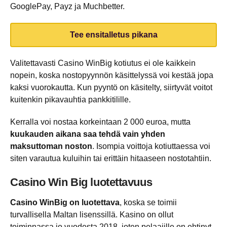
GooglePay, Payz ja Muchbetter.
Tee ensitalletus pikana
Valitettavasti Casino WinBig kotiutus ei ole kaikkein
nopein, koska nostopyynnön käsittelyssä voi kestää jopa
kaksi vuorokautta. Kun pyyntö on käsitelty, siirtyvät voitot
kuitenkin pikavauhtia pankkitilille.
Kerralla voi nostaa korkeintaan 2 000 euroa, mutta
kuukauden aikana saa tehdä vain yhden
maksuttoman noston
. Isompia voittoja kotiuttaessa voi
siten varautua kuluihin tai erittäin hitaaseen nostotahtiin.
Casino Win Big luotettavuus
Casino WinBig on luotettava
, koska se toimii
turvallisella Maltan lisenssillä. Kasino on ollut
toiminnassa jo vuodesta 2018, joten pelaajille on ehtinyt