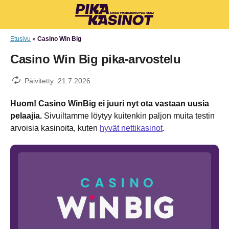
Etusivu
»
Casino Win Big
Casino Win Big pika-arvostelu
Päivitetty:
21.7.2026
Huom! Casino WinBig ei juuri nyt ota vastaan uusia
pelaajia.
Sivuiltamme löytyy kuitenkin paljon muita testin
arvoisia kasinoita, kuten
hyvät nettikasinot
.