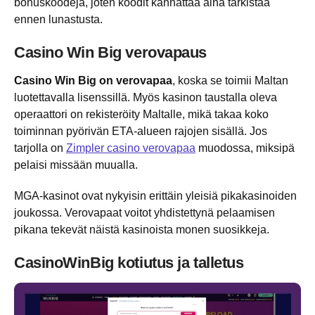
bonuskoodeja, joten koodit kannattaa aina tarkistaa
ennen lunastusta.
Casino Win Big verovapaus
Casino Win Big on verovapaa
, koska se toimii Maltan
luotettavalla lisenssillä. Myös kasinon taustalla oleva
operaattori on rekisteröity Maltalle, mikä takaa koko
toiminnan pyörivän ETA-alueen rajojen sisällä. Jos
tarjolla on
Zimpler casino verovapaa
muodossa, miksipä
pelaisi missään muualla.
MGA-kasinot ovat nykyisin erittäin yleisiä pikakasinoiden
joukossa. Verovapaat voitot yhdistettynä pelaamisen
pikana tekevät näistä kasinoista monen suosikkeja.
CasinoWinBig kotiutus ja talletus