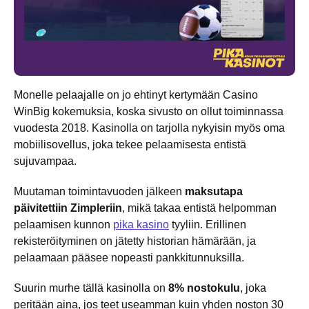
Monelle pelaajalle on jo ehtinyt kertymään Casino
WinBig kokemuksia, koska sivusto on ollut toiminnassa
vuodesta 2018. Kasinolla on tarjolla nykyisin myös oma
mobiilisovellus, joka tekee pelaamisesta entistä
sujuvampaa.
Muutaman toimintavuoden jälkeen
maksutapa
päivitettiin Zimpleriin
, mikä takaa entistä helpomman
pelaamisen kunnon
pika kasino
tyyliin. Erillinen
rekisteröityminen on jätetty historian hämärään, ja
pelaamaan pääsee nopeasti pankkitunnuksilla.
Suurin murhe tällä kasinolla on
8% nostokulu
, joka
peritään aina, jos teet useamman kuin yhden noston 30