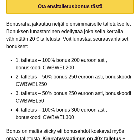
Ota ensitalletusbonus tästä
Bonusraha jakautuu neljälle ensimmäiselle talletukselle.
Bonuksen lunastaminen edellyttää jokaisella kerralla
vähintään 20 € talletusta. Voit lunastaa seuraavanlaiset
bonukset:
1. talletus – 100% bonus 200 euroon asti,
bonuskoodi CWBWEL200
2. talletus – 50% bonus 250 euroon asti, bonuskoodi
CWBWEL250
3. talletus – 50% bonus 250 euroon asti, bonuskoodi
CWBWEL50
4. talletus – 100% bonus 300 euroon asti,
bonuskoodi CWBWEL300
Bonus on mallia sticky eli bonusehdot koskevat myös
omaa talletusta.
Kierrätysvaatimus on 40x talletus +