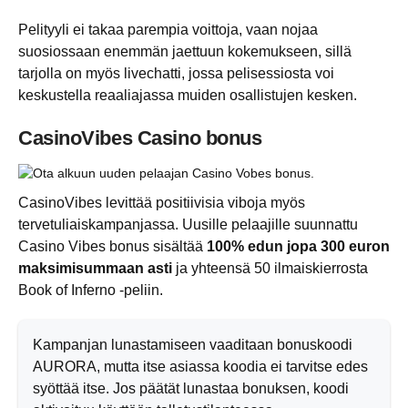
Pelityyli ei takaa parempia voittoja, vaan nojaa
suosiossaan enemmän jaettuun kokemukseen, sillä
tarjolla on myös livechatti, jossa pelisessiosta voi
keskustella reaaliajassa muiden osallistujen kesken.
CasinoVibes Casino bonus
CasinoVibes levittää positiivisia viboja myös
tervetuliaiskampanjassa. Uusille pelaajille suunnattu
Casino Vibes bonus sisältää
100% edun jopa 300 euron
maksimisummaan asti
ja yhteensä 50 ilmaiskierrosta
Book of Inferno -peliin.
Kampanjan lunastamiseen vaaditaan bonuskoodi
AURORA, mutta itse asiassa koodia ei tarvitse edes
syöttää itse. Jos päätät lunastaa bonuksen, koodi