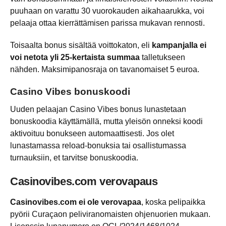
puuhaan on varattu 30 vuorokauden aikahaarukka, voi
pelaaja ottaa kierrättämisen parissa mukavan rennosti.
Toisaalta bonus sisältää voittokaton, eli
kampanjalla ei
voi netota yli 25-kertaista summaa
talletukseen
nähden. Maksimipanosraja on tavanomaiset 5 euroa.
Casino Vibes bonuskoodi
Uuden pelaajan Casino Vibes bonus lunastetaan
bonuskoodia käyttämällä, mutta yleisön onneksi koodi
aktivoituu bonukseen automaattisesti. Jos olet
lunastamassa reload-bonuksia tai osallistumassa
turnauksiin, et tarvitse bonuskoodia.
Casinovibes.com verovapaus
Casinovibes.com ei ole verovapaa
, koska pelipaikka
pyörii Curaçaon peliviranomaisten ohjenuorien mukaan.