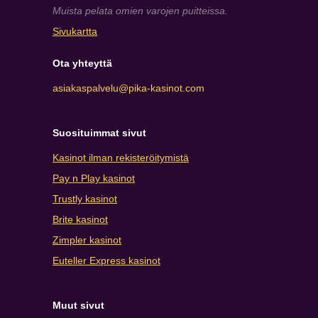
Muista pelata omien varojen puitteissa.
Sivukartta
Ota yhteyttä
asiakaspalvelu@pika-kasinot.com
Suosituimmat sivut
Kasinot ilman rekisteröitymistä
Pay n Play kasinot
Trustly kasinot
Brite kasinot
Zimpler kasinot
Euteller Express kasinot
Muut sivut