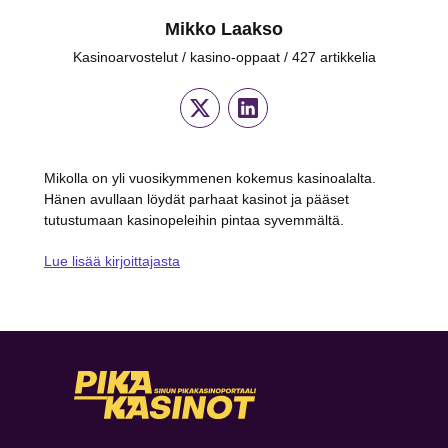
Mikko Laakso
Kasinoarvostelut / kasino-oppaat / 427 artikkelia
Mikolla on yli vuosikymmenen kokemus kasinoalalta.
Hänen avullaan löydät parhaat kasinot ja pääset
tutustumaan kasinopeleihin pintaa syvemmältä.
Lue lisää kirjoittajasta