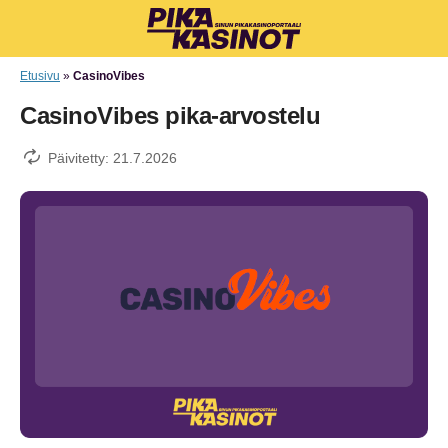
Etusivu
»
CasinoVibes
CasinoVibes pika-arvostelu
Päivitetty:
21.7.2026