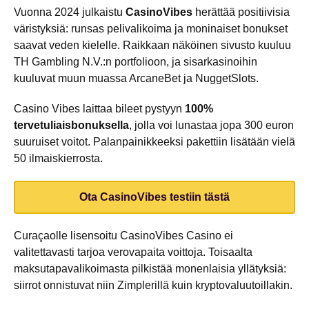
Vuonna 2024 julkaistu
CasinoVibes
herättää positiivisia
väristyksiä: runsas pelivalikoima ja moninaiset bonukset
saavat veden kielelle. Raikkaan näköinen sivusto kuuluu
TH Gambling N.V.:n portfolioon, ja sisarkasinoihin
kuuluvat muun muassa ArcaneBet ja NuggetSlots.
Casino Vibes laittaa bileet pystyyn
100%
tervetuliaisbonuksella
, jolla voi lunastaa jopa 300 euron
suuruiset voitot. Palanpainikkeeksi pakettiin lisätään vielä
50 ilmaiskierrosta.
Ota CasinoVibes testiin tästä
Curaçaolle lisensoitu CasinoVibes Casino ei
valitettavasti tarjoa verovapaita voittoja. Toisaalta
maksutapavalikoimasta pilkistää monenlaisia yllätyksiä:
siirrot onnistuvat niin Zimplerillä kuin kryptovaluutoillakin.