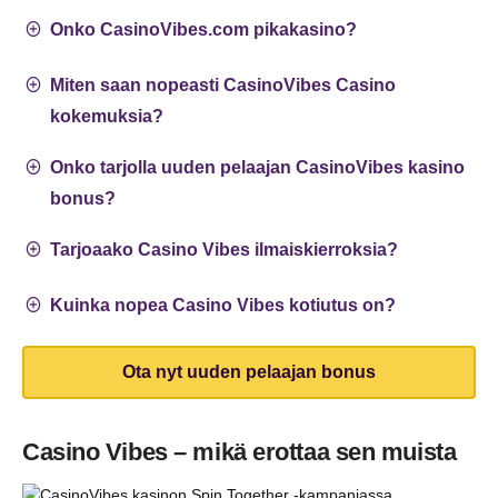
Onko CasinoVibes.com pikakasino?
Miten saan nopeasti CasinoVibes Casino
kokemuksia?
Onko tarjolla uuden pelaajan CasinoVibes kasino
bonus?
Tarjoaako Casino Vibes ilmaiskierroksia?
Kuinka nopea Casino Vibes kotiutus on?
Ota nyt uuden pelaajan bonus
Casino Vibes – mikä erottaa sen muista