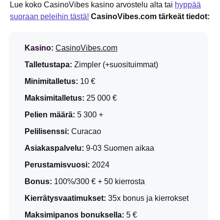
Lue koko CasinoVibes kasino arvostelu alta tai
hyppää
suoraan peleihin tästä!
CasinoVibes.com tärkeät tiedot:
Kasino
CasinoVibes.com
Talletustapa
Zimpler (+suosituimmat)
Minimitalletus
10 €
Maksimitalletus
25 000 €
Pelien määrä
5 300 +
Pelilisenssi
Curacao
Asiakaspalvelu
9-03 Suomen aikaa
Perustamisvuosi
2024
Bonus
100%/300 € + 50 kierrosta
Kierrätysvaatimukset
35x bonus ja kierrokset
Maksimipanos bonuksella
5 €