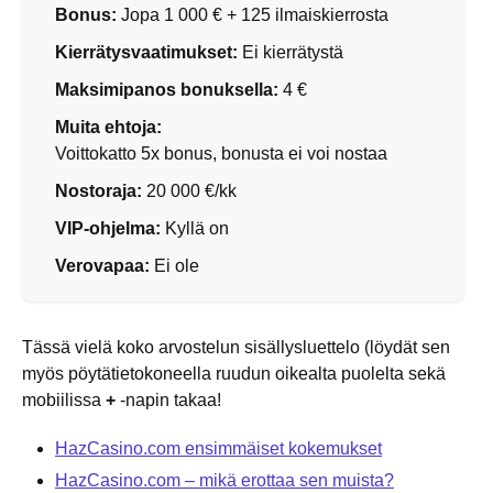
Bonus
Jopa 1 000 € + 125 ilmaiskierrosta
Kierrätysvaatimukset
Ei kierrätystä
Maksimipanos bonuksella
4 €
Muita ehtoja
Voittokatto 5x bonus, bonusta ei voi nostaa
Nostoraja
20 000 €/kk
VIP-ohjelma
Kyllä on
Verovapaa
Ei ole
Tässä vielä koko arvostelun sisällysluettelo (löydät sen
myös pöytätietokoneella ruudun oikealta puolelta sekä
mobiilissa
+
-napin takaa!
HazCasino.com ensimmäiset kokemukset
HazCasino.com – mikä erottaa sen muista?