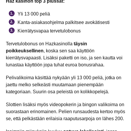
Haz kasinon top 3 plussat:
Yli 13 000 peliä
Kanta-asiakasohjelma palkitsee avokätisesti
Kierrätysvapaa tervetulobonus
Tervetulobonus on Hazkasinolla
täysin
poikkeuksellinen
, koska sen saa käyttöön
kierrätysvapaasti. Lisäksi paketti on iso, ja sen kautta voi
lunastaa käyttöön jopa tuhat euroa bonusrahaa.
Pelivalikoima käsittää nykyään yli 13 000 peliä, jotka on
jaettu melko selkeästi muutamaan pienempään
kategoriaan. Suurin osa peleistä on kolikkopelejä.
Slottien lisäksi myös videopokerin ja bingon valikoima on
suorastaan erinomainen. Pelien runsaudesta kertoo myös
se, että pelkästään erilaisia raaputusarpoja on lähes 200.