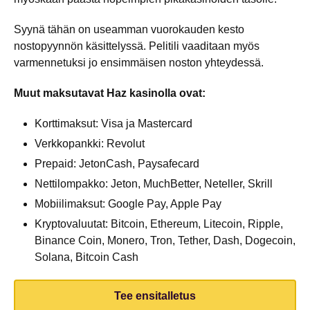
Syynä tähän on useamman vuorokauden kesto
nostopyynnön käsittelyssä. Pelitili vaaditaan myös
varmennetuksi jo ensimmäisen noston yhteydessä.
Muut maksutavat Haz kasinolla ovat:
Korttimaksut: Visa ja Mastercard
Verkkopankki: Revolut
Prepaid: JetonCash, Paysafecard
Nettilompakko: Jeton, MuchBetter, Neteller, Skrill
Mobiilimaksut: Google Pay, Apple Pay
Kryptovaluutat: Bitcoin, Ethereum, Litecoin, Ripple,
Binance Coin, Monero, Tron, Tether, Dash, Dogecoin,
Solana, Bitcoin Cash
Tee ensitalletus