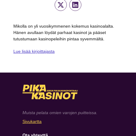
Mikolla on yli vuosikymmenen kokemus kasinoalalta.
Hänen avullaan löydät parhaat kasinot ja pääset
tutustumaan kasinopeleihin pintaa syvemmältä.
Lue lisää kirjoittajasta
Muista pelata omien varojen puitteissa.
Sivukartta
Ota yhteyttä