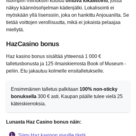
Isoimpiin miinuksiin kuuluu
ontuva lokalisointi
, jossa
näkyy käännösohjelman kädenjälki. Lokalisointi ei
myöskään yllä lisenssiin, joka on hankittu Anjouanilta. Se
tietää voittojen verollisuutta, mikä ei jokaista pelaajaa
miellytä.
HazCasino bonus
Haz kasino bonus sisältää yhteensä 1 000 €
talletusbonusta ja 125 ilmaiskierrosta Book of Museum -
peliin. Etu jakautuu kolmelle ensitalletukselle.
Ensimmäinen talletus palkitaan
100% non-sticky
bonuksella
300 € asti. Kaupan päälle tulee vielä 25
käteiskierroksia.
Lunasta Haz Casino bonus näin:
Siirry Haz kasinon sivuille tästä