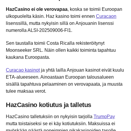
HazCasino ei ole verovapaa
, koska se toimii Euroopan
ulkopuolelta käsin. Haz kasino toimi ennen
Curacaon
lisenssillä, mutta nykyisin sillä on Anjouanin lisenssi
numerolla ALSI-202509006-FI1.
Sen taustalla toimii Costa Ricalla rekisteröitynyt
Moonseeker SRL. Näin ollen kaikki toiminta tapahtuu
kaukana Euroopasta.
Curacao kasinot
ja yhtä lailla Anjouan kasinot eivät kuulu
ETA-alueeseen. Ainoastaan Euroopan talousalueen
sisällä tapahtuva pelaaminen on verovapaata, ja muusta
tulee maksaa verot.
HazCasino kotiutus ja talletus
HazCasino talletuksiin on nykyisin tarjolla
TrumoPay
mutta toistaiseksi se ei käy kotiutuksiin. Maksuissa ei
myöskään päästä nopeimpien pikakasinoiden tasolle.