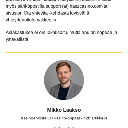
myös sähköpostilla support (at) haszcasino.com tai
sivuston Ota yhteyttä -kohdasta löytyvällä
yhteydenottolomakkeella.
Asiakastukea ei ole lokalisoitu, mutta apu on nopeaa ja
ystävällistä.
Mikko Laakso
Kasinoarvostelut / kasino-oppaat / 428 artikkelia