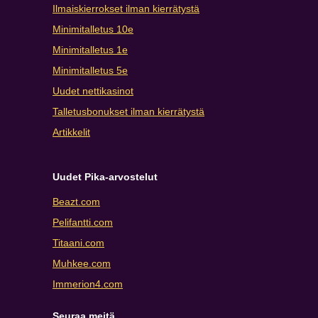
Ilmaiskierrokset ilman kierrätystä
Minimitalletus 10e
Minimitalletus 1e
Minimitalletus 5e
Uudet nettikasinot
Talletusbonukset ilman kierrätystä
Artikkelit
Uudet Pika-arvostelut
Beazt.com
Pelifantti.com
Titaani.com
Muhkee.com
Immerion4.com
Seuraa meitä