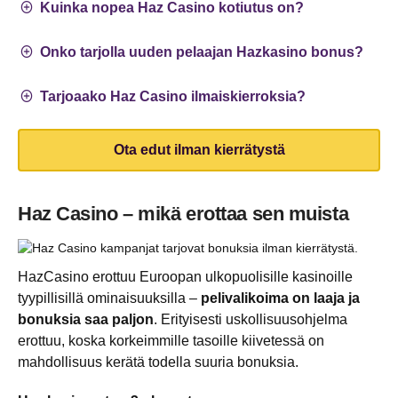
Kuinka nopea Haz Casino kotiutus on?
Onko tarjolla uuden pelaajan Hazkasino bonus?
Tarjoaako Haz Casino ilmaiskierroksia?
Ota edut ilman kierrätystä
Haz Casino – mikä erottaa sen muista
HazCasino erottuu Euroopan ulkopuolisille kasinoille
tyypillisillä ominaisuuksilla –
pelivalikoima on laaja ja
bonuksia saa paljon
. Erityisesti uskollisuusohjelma
erottuu, koska korkeimmille tasoille kiivetessä on
mahdollisuus kerätä todella suuria bonuksia.