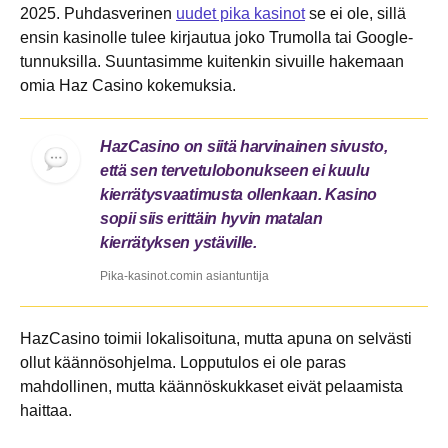
2025. Puhdasverinen
uudet pika kasinot
se ei ole, sillä
ensin kasinolle tulee kirjautua joko Trumolla tai Google-
tunnuksilla. Suuntasimme kuitenkin sivuille hakemaan
omia Haz Casino kokemuksia.
HazCasino on siitä harvinainen sivusto,
että sen tervetulobonukseen ei kuulu
kierrätysvaatimusta ollenkaan. Kasino
sopii siis erittäin hyvin matalan
kierrätyksen ystäville.
Pika-kasinot.comin asiantuntija
HazCasino toimii lokalisoituna, mutta apuna on selvästi
ollut käännösohjelma. Lopputulos ei ole paras
mahdollinen, mutta käännöskukkaset eivät pelaamista
haittaa.