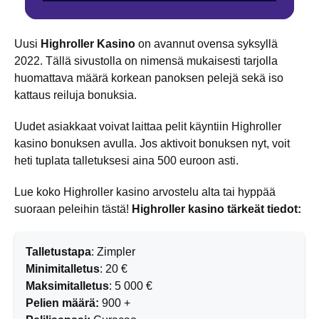
Uusi
Highroller Kasino
on avannut ovensa syksyllä
2022. Tällä sivustolla on nimensä mukaisesti tarjolla
huomattava määrä korkean panoksen pelejä sekä iso
kattaus reiluja bonuksia.
Uudet asiakkaat voivat laittaa pelit käyntiin Highroller
kasino bonuksen avulla. Jos aktivoit bonuksen nyt, voit
heti tuplata talletuksesi aina 500 euroon asti.
Lue koko Highroller kasino arvostelu alta tai hyppää
suoraan peleihin tästä!
Highroller kasino tärkeät tiedot:
Talletustapa
: Zimpler
Minimitalletus
: 20 €
Maksimitalletus
: 5 000 €
Pelien määrä:
900 +