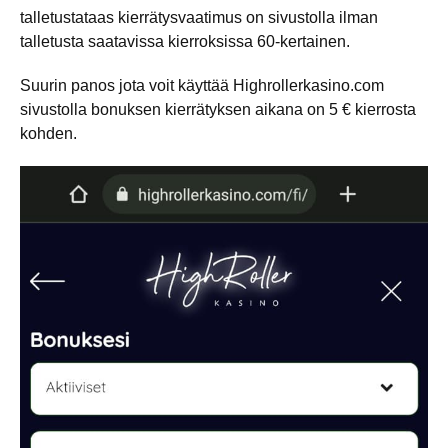
talletustataas kierrätysvaatimus on sivustolla ilman
talletusta saatavissa kierroksissa 60-kertainen.
Suurin panos jota voit käyttää Highrollerkasino.com
sivustolla bonuksen kierrätyksen aikana on 5 € kierrosta
kohden.