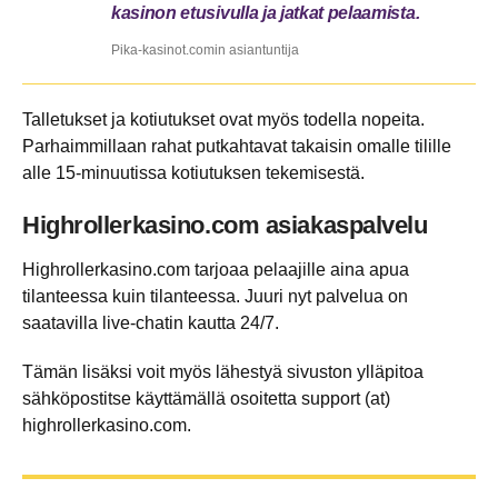
kasinon etusivulla ja jatkat pelaamista.
Pika-kasinot.comin asiantuntija
Talletukset ja kotiutukset ovat myös todella nopeita.
Parhaimmillaan rahat putkahtavat takaisin omalle tilille
alle 15-minuutissa kotiutuksen tekemisestä.
Highrollerkasino.com asiakaspalvelu
Highrollerkasino.com tarjoaa pelaajille aina apua
tilanteessa kuin tilanteessa. Juuri nyt palvelua on
saatavilla live-chatin kautta 24/7.
Tämän lisäksi voit myös lähestyä sivuston ylläpitoa
sähköpostitse käyttämällä osoitetta support (at)
highrollerkasino.com.