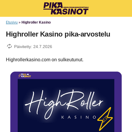
Etusivu
»
Highroller Kasino
Highroller Kasino pika-arvostelu
Päivitetty:
24.7.2026
Highrollerkasino.com on sulkeutunut.