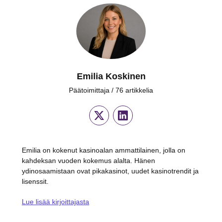
Emilia Koskinen
Päätoimittaja / 76 artikkelia
Emilia on kokenut kasinoalan ammattilainen, jolla on
kahdeksan vuoden kokemus alalta. Hänen
ydinosaamistaan ovat pikakasinot, uudet kasinotrendit ja
lisenssit.
Lue lisää kirjoittajasta