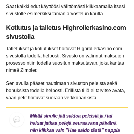
Saat kaikki edut käyttöösi välittömästi klikkaamalla itsesi
sivustolle esimerkiksi tämän arvostelun kautta.
Kotiutus ja talletus Highrollerkasino.com
sivustolla
Talletukset ja kotiutukset hoituvat Highrollerkasino.com
sivustolla todella helposti. Sivusto on valinnut maksujen
prosessointiin todella suositun maksutavan, joka kantaa
nimeä Zimpler.
Sen avulla pääset nauttimaan sivuston peleistä sekä
bonuksista todella helposti. Erillistä tiliä ei tarvitse avata,
vaan pelit hoituvat suoraan verkkopankista.
Mikäli sinulle jää saldoa peleistä ja / tai
haluat jatkaa pelejä seuraavana päivänä
niin klikkaa vain ”Hae saldo tästä” nappia