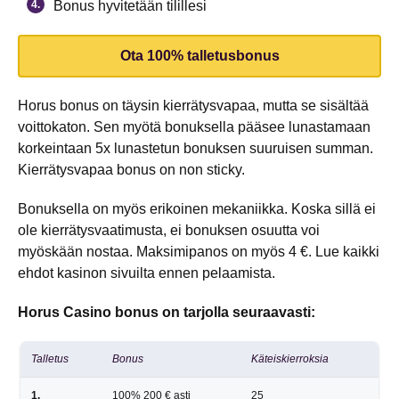
Bonus hyvitetään tilillesi
Ota 100% talletusbonus
Horus bonus on täysin kierrätysvapaa, mutta se sisältää
voittokaton. Sen myötä bonuksella pääsee lunastamaan
korkeintaan 5x lunastetun bonuksen suuruisen summan.
Kierrätysvapaa bonus on non sticky.
Bonuksella on myös erikoinen mekaniikka. Koska sillä ei
ole kierrätysvaatimusta, ei bonuksen osuutta voi
myöskään nostaa. Maksimipanos on myös 4 €. Lue kaikki
ehdot kasinon sivuilta ennen pelaamista.
Horus Casino bonus on tarjolla seuraavasti:
Talletus
Bonus
Käteiskierroksia
1.
100% 200 € asti
25