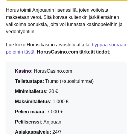
Horus toimii Anjouanin lisenssillä, joten voitoista
maksetaan verot. Sitä korvaa kuitenkin järkälemäinen
valikoima bonuksia, joita voi lunastaa kasinopeleihin ja
vedonlyöntiin.
Lue koko Horus kasino arvostelu alta tai
hyppää suoraan
peleihin tästä!
HorusCasino.com tärkeät tiedot:
Kasino
HorusCasino.com
Talletustapa
Trumo (+suosituimmat)
Minimitalletus
20 €
Maksimitalletus
1 000 €
Pelien määrä
7 000 +
Pelilisenssi
Anjouan
Asiakaspalvelu
24/7