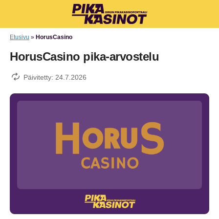
Etusivu
»
HorusCasino
HorusCasino pika-arvostelu
Päivitetty:
24.7.2026