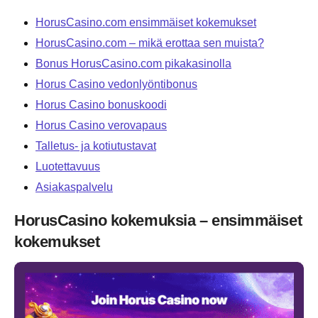
HorusCasino.com ensimmäiset kokemukset
HorusCasino.com – mikä erottaa sen muista?
Bonus HorusCasino.com pikakasinolla
Horus Casino vedonlyöntibonus
Horus Casino bonuskoodi
Horus Casino verovapaus
Talletus- ja kotiutustavat
Luotettavuus
Asiakaspalvelu
HorusCasino kokemuksia – ensimmäiset
kokemukset