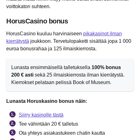
voittokaton suhteen.
HorusCasino bonus
HorusCasino kuuluu harvinaiseen
pikakasinot ilman
kierrätystä
joukkoon. Tervetulopaketti sisältää jopa 1 000
euroa bonusrahaa ja 125 ilmaiskierrosta.
Lunasta ensimmäisellä talletuksella
100% bonus
200 € asti
sekä 25 ilmaiskierrosta ilman kierrätystä.
Kierrokset pelataan pelissä Book of Museum.
Lunasta Horuskasino bonus näin:
Siirry kasinolle tästä
Tee vähintään 20 € talletus
Ota yhteys asiakastukeen chatin kautta