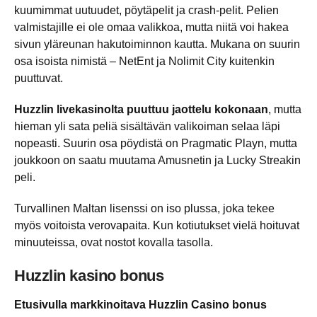
kuumimmat uutuudet, pöytäpelit ja crash-pelit. Pelien
valmistajille ei ole omaa valikkoa, mutta niitä voi hakea
sivun yläreunan hakutoiminnon kautta. Mukana on suurin
osa isoista nimistä – NetEnt ja Nolimit City kuitenkin
puuttuvat.
Huzzlin livekasinolta puuttuu jaottelu kokonaan
, mutta
hieman yli sata peliä sisältävän valikoiman selaa läpi
nopeasti. Suurin osa pöydistä on Pragmatic Playn, mutta
joukkoon on saatu muutama Amusnetin ja Lucky Streakin
peli.
Turvallinen Maltan lisenssi on iso plussa, joka tekee
myös voitoista verovapaita. Kun kotiutukset vielä hoituvat
minuuteissa, ovat nostot kovalla tasolla.
Huzzlin kasino bonus
Etusivulla markkinoitava Huzzlin Casino bonus