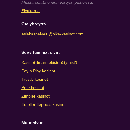
Muista pelata omien varojen puitteissa.
Sivukartta
Ota yhteyttä
asiakaspalvelu@pika-kasinot.com
Suosituimmat sivut
Kasinot ilman rekisteröitymistä
Pay n Play kasinot
Trustly kasinot
Brite kasinot
Zimpler kasinot
Euteller Express kasinot
Muut sivut