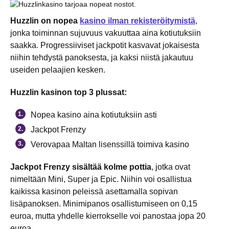
Huzzlin on nopea
kasino ilman rekisteröitymistä
,
jonka toiminnan sujuvuus vakuuttaa aina kotiutuksiin
saakka. Progressiiviset jackpotit kasvavat jokaisesta
niihin tehdystä panoksesta, ja kaksi niistä jakautuu
useiden pelaajien kesken.
Huzzlin kasinon top 3 plussat:
Nopea kasino aina kotiutuksiin asti
Jackpot Frenzy
Verovapaa Maltan lisenssillä toimiva kasino
Jackpot Frenzy sisältää kolme pottia
, jotka ovat
nimeltään Mini, Super ja Epic. Niihin voi osallistua
kaikissa kasinon peleissä asettamalla sopivan
lisäpanoksen. Minimipanos osallistumiseen on 0,15
euroa, mutta yhdelle kierrokselle voi panostaa jopa 20
euroa.