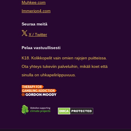
Muhkee.com
Immerion4.com
Seuraa meitä
X / Twitter
Pelaa vastuullisesti
K18. Kolikkopelit vain omien rajojen puitteissa.
Ota yhteys tukeviin palveluihin, mikäli koet että
sinulla on uhkapeliriippuvuus.