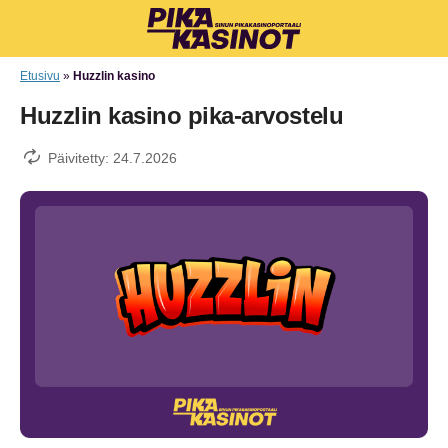
Etusivu
»
Huzzlin kasino
Huzzlin kasino pika-arvostelu
Päivitetty:
24.7.2026