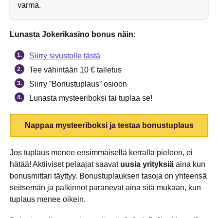
varma.
Lunasta Jokerikasino bonus näin:
Siirry sivustolle tästä
Tee vähintään 10 € talletus
Siirry ”Bonustuplaus” osioon
Lunasta mysteeriboksi tai tuplaa se!
Nappaa mysteeriboksi ja testaa bonustuplaus
Jos tuplaus menee ensimmäisellä kerralla pieleen, ei
hätää! Aktiiviset pelaajat saavat
uusia yrityksiä
aina kun
bonusmittari täyttyy. Bonustuplauksen tasoja on yhteensä
seitsemän ja palkinnot paranevat aina sitä mukaan, kun
tuplaus menee oikein.