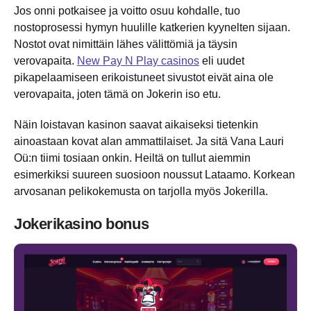
Jos onni potkaisee ja voitto osuu kohdalle, tuo
nostoprosessi hymyn huulille katkerien kyynelten sijaan.
Nostot ovat nimittäin lähes välittömiä ja täysin
verovapaita.
New Pay N Play casinos
eli uudet
pikapelaamiseen erikoistuneet sivustot eivät aina ole
verovapaita, joten tämä on Jokerin iso etu.
Näin loistavan kasinon saavat aikaiseksi tietenkin
ainoastaan kovat alan ammattilaiset. Ja sitä Vana Lauri
Oü:n tiimi tosiaan onkin. Heiltä on tullut aiemmin
esimerkiksi suureen suosioon noussut Lataamo. Korkean
arvosanan pelikokemusta on tarjolla myös Jokerilla.
Jokerikasino bonus