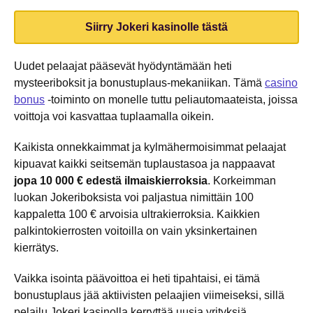
Siirry Jokeri kasinolle tästä
Uudet pelaajat pääsevät hyödyntämään heti
mysteeriboksit ja bonustuplaus-mekaniikan. Tämä
casino
bonus
-toiminto on monelle tuttu peliautomaateista, joissa
voittoja voi kasvattaa tuplaamalla oikein.
Kaikista onnekkaimmat ja kylmähermoisimmat pelaajat
kipuavat kaikki seitsemän tuplaustasoa ja nappaavat
jopa 10 000 € edestä ilmaiskierroksia
. Korkeimman
luokan Jokeriboksista voi paljastua nimittäin 100
kappaletta 100 € arvoisia ultrakierroksia. Kaikkien
palkintokierrosten voitoilla on vain yksinkertainen
kierrätys.
Vaikka isointa päävoittoa ei heti tipahtaisi, ei tämä
bonustuplaus jää aktiivisten pelaajien viimeiseksi, sillä
pelailu Jokeri kasinolla kerryttää uusia yrityksiä.