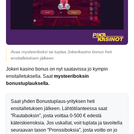
Avaa mysteeriboksi tai tuplaa Jokerikasino bonus heti
ensitalletuksen jälkeen.
Jokeri kasino bonus on nyt saatavissa jo kympin
ensitalletuksella. Saat
mysteeriboksin
bonustuplauksella.
Saat yhden Bonustuplaus-yrityksen heti
ensitalletuksen jälkeen. Lähtötilanteessa saat
”Rautaboksin”, josta voittaa 0-500 € edestä
käteiskierroksia. Jos uskallat, voit tuplata ja tavoitella
seuraavan tason ”Pronssiboksia”, josta voitto on jo