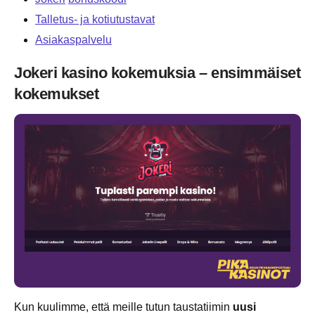
Talletus- ja kotiutustavat
Asiakaspalvelu
Jokeri kasino kokemuksia – ensimmäiset
kokemukset
Kun kuulimme, että meille tutun taustatiimin
uusi