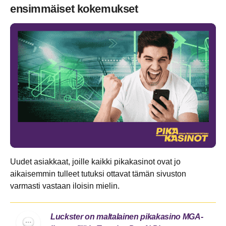
ensimmäiset kokemukset
Uudet asiakkaat, joille kaikki pikakasinot ovat jo
aikaisemmin tulleet tutuksi ottavat tämän sivuston
varmasti vastaan iloisin mielin.
Luckster on maltalainen pikakasino MGA-