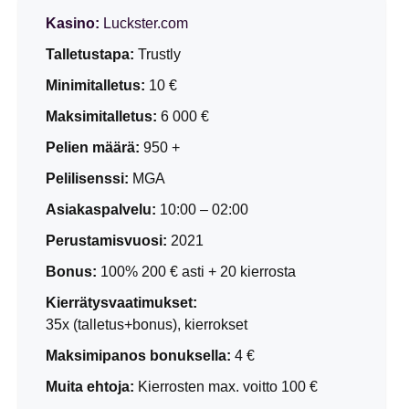
Kasino
Luckster.com
Talletustapa
Trustly
Minimitalletus
10 €
Maksimitalletus
6 000 €
Pelien määrä
950 +
Pelilisenssi
MGA
Asiakaspalvelu
10:00 – 02:00
Perustamisvuosi
2021
Bonus
100% 200 € asti + 20 kierrosta
Kierrätysvaatimukset
35x (talletus+bonus), kierrokset
Maksimipanos bonuksella
4 €
Muita ehtoja
Kierrosten max. voitto 100 €