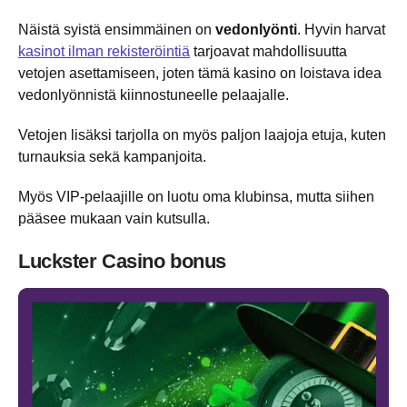
Näistä syistä ensimmäinen on
vedonlyönti
. Hyvin harvat
kasinot ilman rekisteröintiä
tarjoavat mahdollisuutta
vetojen asettamiseen, joten tämä kasino on loistava idea
vedonlyönnistä kiinnostuneelle pelaajalle.
Vetojen lisäksi tarjolla on myös paljon laajoja etuja, kuten
turnauksia sekä kampanjoita.
Myös VIP-pelaajille on luotu oma klubinsa, mutta siihen
pääsee mukaan vain kutsulla.
Luckster Casino bonus