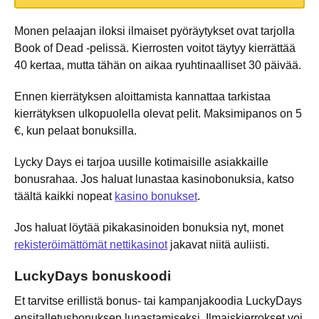
Monen pelaajan iloksi ilmaiset pyöräytykset ovat tarjolla
Book of Dead -pelissä. Kierrosten voitot täytyy kierrättää
40 kertaa, mutta tähän on aikaa ryuhtinaalliset 30 päivää.
Ennen kierrätyksen aloittamista kannattaa tarkistaa
kierrätyksen ulkopuolella olevat pelit. Maksimipanos on 5
€, kun pelaat bonuksilla.
Lycky Days ei tarjoa uusille kotimaisille asiakkaille
bonusrahaa. Jos haluat lunastaa kasinobonuksia, katso
täältä kaikki nopeat
kasino bonukset
.
Jos haluat löytää pikakasinoiden bonuksia nyt, monet
rekisteröimättömät nettikasinot
jakavat niitä auliisti.
LuckyDays bonuskoodi
Et tarvitse erillistä bonus- tai kampanjakoodia LuckyDays
ensitalletusbonuksen lunastamiseksi. Ilmaiskierrokset voi