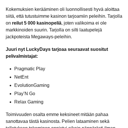
Kokemuksien kerääminen oli luonnollisesti hyvä aloittaa
siitä, että tutustuimme kasinon tarjoamiin peleihin. Tarjolla
on
reilut 5 000 kasinopeliä
, joten valikoima ei ole
markkinoiden suurin. Tarjolla on silti laatupelejä
jackpoteista Megaways-peleihin.
Juuri nyt LuckyDays tarjoaa seuraavat suositut
pelivalmistajat:
Pragmatic Play
NetEnt
EvolutionGaming
Play’N Go
Relax Gaming
Toimivuuden osalta emme keksineet mitään pahaa
sanottavaa tästä kasinosta. Pelien lataaminen sekä