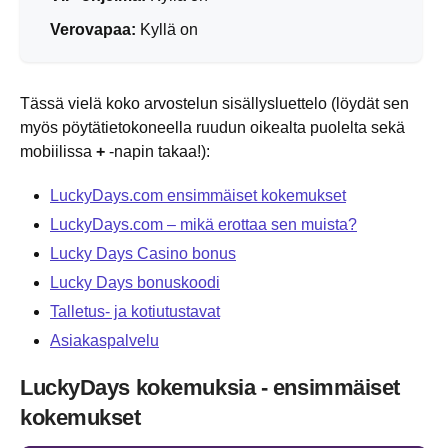
Verovapaa
Kyllä on
Tässä vielä koko arvostelun sisällysluettelo (löydät sen
myös pöytätietokoneella ruudun oikealta puolelta sekä
mobiilissa
+
-napin takaa!):
LuckyDays.com ensimmäiset kokemukset
LuckyDays.com – mikä erottaa sen muista?
Lucky Days Casino bonus
Lucky Days bonuskoodi
Talletus- ja kotiutustavat
Asiakaspalvelu
LuckyDays kokemuksia - ensimmäiset
kokemukset