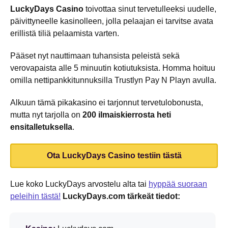
LuckyDays Casino
toivottaa sinut tervetulleeksi uudelle,
päivittyneelle kasinolleen, jolla pelaajan ei tarvitse avata
erillistä tiliä pelaamista varten.
Pääset nyt nauttimaan tuhansista peleistä sekä
verovapaista alle 5 minuutin kotiutuksista. Homma hoituu
omilla nettipankkitunnuksilla Trustlyn Pay N Playn avulla.
Alkuun tämä pikakasino ei tarjonnut tervetulobonusta,
mutta nyt tarjolla on
200 ilmaiskierrosta heti
ensitalletuksella
.
Ota LuckyDays Casino testiin tästä
Lue koko LuckyDays arvostelu alta tai
hyppää suoraan
peleihin tästä!
LuckyDays.com tärkeät tiedot: