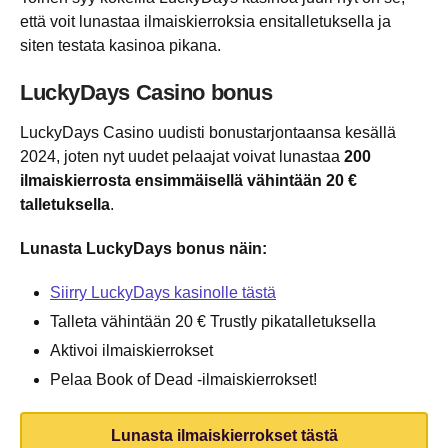
että voit lunastaa ilmaiskierroksia ensitalletuksella ja
siten testata kasinoa pikana.
LuckyDays Casino bonus
LuckyDays Casino uudisti bonustarjontaansa kesällä
2024, joten nyt uudet pelaajat voivat lunastaa
200
ilmaiskierrosta ensimmäisellä vähintään 20 €
talletuksella
.
Lunasta LuckyDays bonus näin:
Siirry LuckyDays kasinolle tästä
Talleta vähintään 20 € Trustly pikatalletuksella
Aktivoi ilmaiskierrokset
Pelaa Book of Dead -ilmaiskierrokset!
Lunasta ilmaiskierrokset tästä