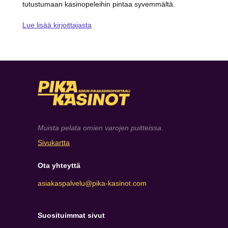
tutustumaan kasinopeleihin pintaa syvemmältä.
Lue lisää kirjoittajasta
Muista pelata omien varojen puitteissa.
Sivukartta
Ota yhteyttä
asiakaspalvelu@pika-kasinot.com
Suosituimmat sivut