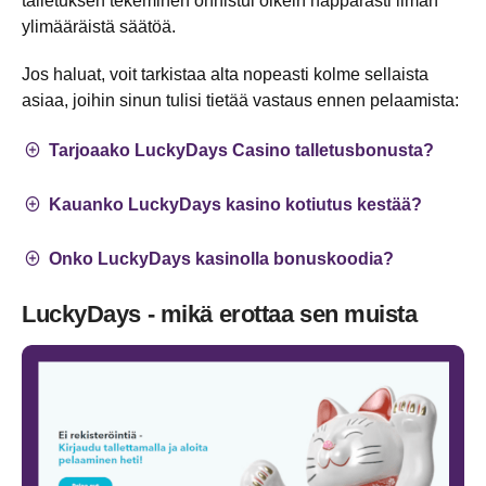
talletuksen tekeminen onnistui oikein näppärästi ilman
ylimääräistä säätöä.
Jos haluat, voit tarkistaa alta nopeasti kolme sellaista
asiaa, joihin sinun tulisi tietää vastaus ennen pelaamista:
Tarjoaako LuckyDays Casino talletusbonusta?
Kauanko LuckyDays kasino kotiutus kestää?
Onko LuckyDays kasinolla bonuskoodia?
LuckyDays - mikä erottaa sen muista