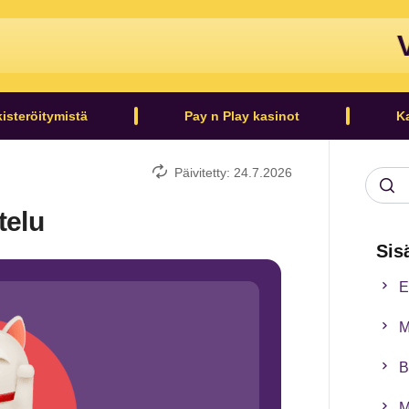
Valits
kisteröitymistä
Pay n Play kasinot
Ka
Päivitetty:
24.7.2026
Haku
telu
Sis
E
M
B
M