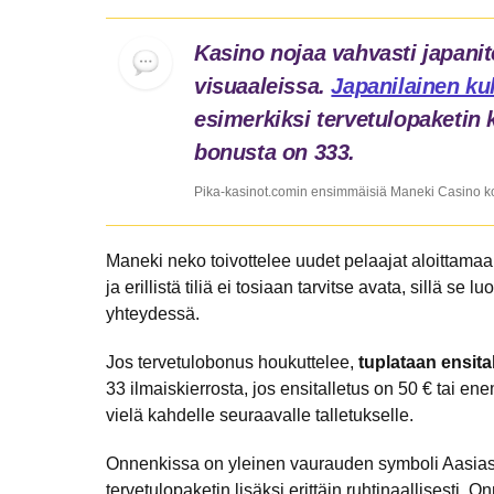
Kasino nojaa vahvasti japani
visuaaleissa.
Japanilainen kul
esimerkiksi tervetulopaketi
bonusta on 333.
Pika-kasinot.comin ensimmäisiä Maneki Casino 
Maneki neko toivottelee uudet pelaajat aloittama
ja erillistä tiliä ei tosiaan tarvitse avata, sillä se
yhteydessä.
Jos tervetulobonus houkuttelee,
tuplataan ensital
33 ilmaiskierrosta, jos ensitalletus on 50 € tai 
vielä kahdelle seuraavalle talletukselle.
Onnenkissa on yleinen vaurauden symboli Aasiassa
tervetulopaketin lisäksi erittäin ruhtinaallisesti