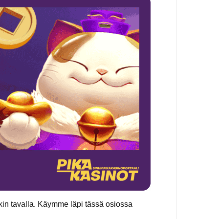
kin tavalla. Käymme läpi tässä osiossa