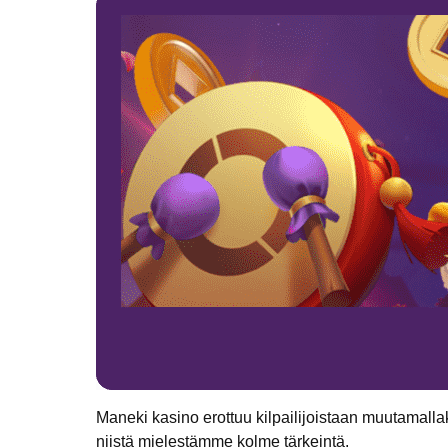
Maneki kasino erottuu kilpailijoistaan muutamalla
niistä mielestämme kolme tärkeintä.