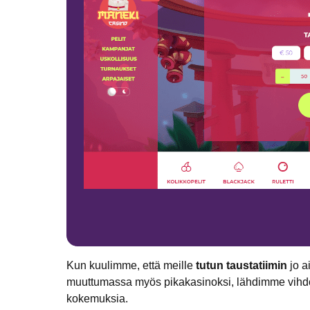
Kun kuulimme, että meille
tutun taustatiimin
jo a
muuttumassa myös pikakasinoksi, lähdimme vihd
kokemuksia.