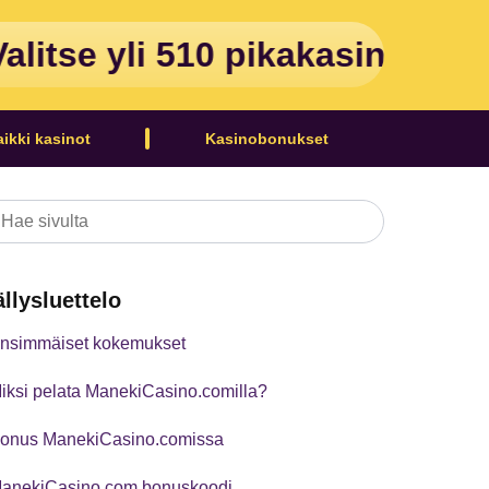
e yli 510 pikakasinon joukosta
ikki kasinot
Kasinobonukset
ällysluettelo
nsimmäiset kokemukset
iksi pelata ManekiCasino.comilla?
onus ManekiCasino.comissa
anekiCasino.com bonuskoodi