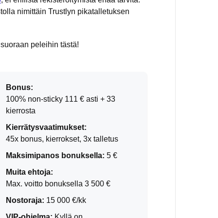
lla nimittäin Trustlyn pikatalletuksen
suoraan peleihin tästä!
Bonus
100% non-sticky 111 € asti + 33
kierrosta
Kierrätysvaatimukset
45x bonus, kierrokset, 3x talletus
Maksimipanos bonuksella
5 €
Muita ehtoja
Max. voitto bonuksella 3 500 €
Nostoraja
15 000 €/kk
VIP-ohjelma
Kyllä on