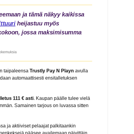
teemaan ja tämä näkyy kaikissa
ttuuri
heijastuu myös
n kokoon, jossa maksimisumma
kokemuksia
an taipaleensa
Trustly Pay N Playn
avulla
 luodaan automaattisesti ensitalletuksen
letus 111 € asti
. Kaupan päälle tulee vielä
enemmän. Samainen tarjous on luvassa sitten
 ja aktiiviset pelaajat palkitaankin
. Onnenkeksejä pääsee availemaan päivittäin