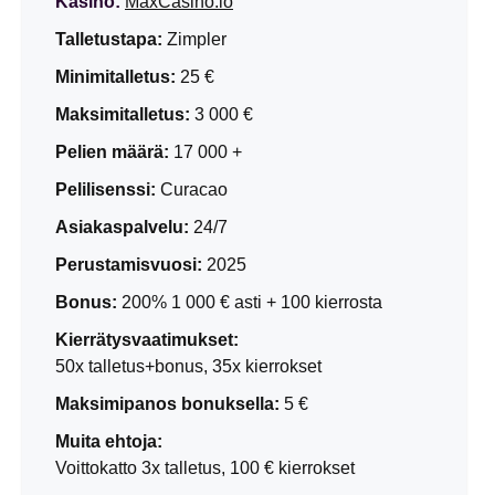
Kasino
MaxCasino.io
Talletustapa
Zimpler
Minimitalletus
25 €
Maksimitalletus
3 000 €
Pelien määrä
17 000 +
Pelilisenssi
Curacao
Asiakaspalvelu
24/7
Perustamisvuosi
2025
Bonus
200% 1 000 € asti + 100 kierrosta
Kierrätysvaatimukset
50x talletus+bonus, 35x kierrokset
Maksimipanos bonuksella
5 €
Muita ehtoja
Voittokatto 3x talletus, 100 € kierrokset