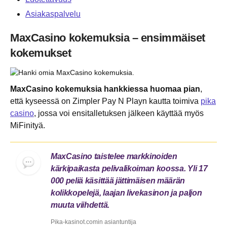
Asiakaspalvelu
MaxCasino kokemuksia – ensimmäiset
kokemukset
MaxCasino kokemuksia hankkiessa huomaa pian
,
että kyseessä on Zimpler Pay N Playn kautta toimiva
pika
casino
, jossa voi ensitalletuksen jälkeen käyttää myös
MiFinityä.
MaxCasino taistelee markkinoiden
kärkipaikasta pelivalikoiman koossa. Yli 17
000 peliä käsittää jättimäisen määrän
kolikkopelejä, laajan livekasinon ja paljon
muuta viihdettä.
Pika-kasinot.comin asiantuntija