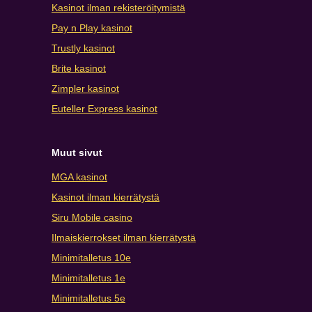
Kasinot ilman rekisteröitymistä
Pay n Play kasinot
Trustly kasinot
Brite kasinot
Zimpler kasinot
Euteller Express kasinot
Muut sivut
MGA kasinot
Kasinot ilman kierrätystä
Siru Mobile casino
Ilmaiskierrokset ilman kierrätystä
Minimitalletus 10e
Minimitalletus 1e
Minimitalletus 5e