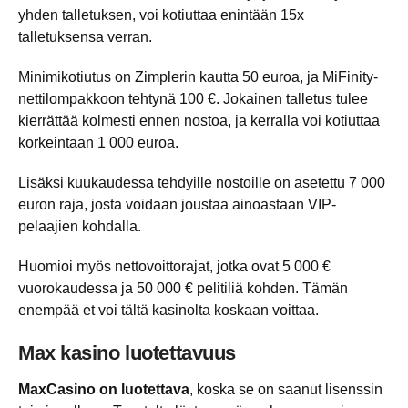
yhden talletuksen, voi kotiuttaa enintään 15x
talletuksensa verran.
Minimikotiutus on Zimplerin kautta 50 euroa, ja MiFinity-
nettilompakkoon tehtynä 100 €. Jokainen talletus tulee
kierrättää kolmesti ennen nostoa, ja kerralla voi kotiuttaa
korkeintaan 1 000 euroa.
Lisäksi kuukaudessa tehdyille nostoille on asetettu 7 000
euron raja, josta voidaan joustaa ainoastaan VIP-
pelaajien kohdalla.
Huomioi myös nettovoittorajat, jotka ovat 5 000 €
vuorokaudessa ja 50 000 € pelitiliä kohden. Tämän
enempää et voi tältä kasinolta koskaan voittaa.
Max kasino luotettavuus
MaxCasino on luotettava
, koska se on saanut lisenssin