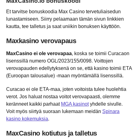
MaxCasino.io bonuskoodi
Et tarvitse bonuskoodia Max Casino tervetuliaisedun
lunastamiseen. Siirry pelaamaan tämän sivun linkkien
kautta, tee talletus ja saat uniikin bonuksen käyttöön.
Maxkasino verovapaus
MaxCasino ei ole verovapaa
, koska se toimii Curacaon
lisenssillä numero OGL/2023/155/0098. Voittojen
verovapauden edellytyksenä on se, että kasino toimii ETA
(Euroopan talousalue) -maan myöntämällä lisenssillä.
Curacao ei ole ETA-maa, joten voitoista tulee huolehtia
verot. Jos haluat nostaa voitot verovapaasti, olemme
keränneet kaikki parhaat
MGA kasinot
yhdelle sivulle.
Voit myös siirtyä suoraan lukemaan meidän
Spinara
kasino kokemuksia
.
MaxCasino kotiutus ja talletus