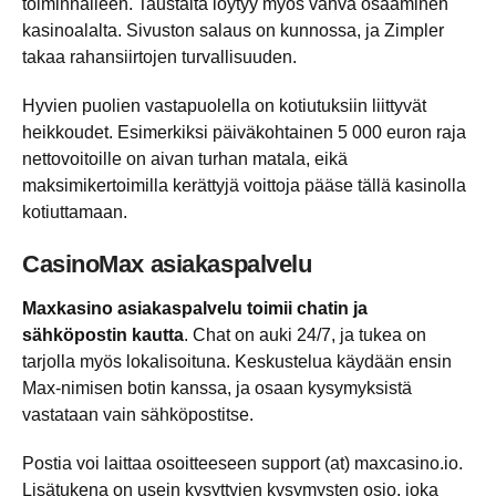
toiminnalleen. Taustalta löytyy myös vahva osaaminen
kasinoalalta. Sivuston salaus on kunnossa, ja Zimpler
takaa rahansiirtojen turvallisuuden.
Hyvien puolien vastapuolella on kotiutuksiin liittyvät
heikkoudet. Esimerkiksi päiväkohtainen 5 000 euron raja
nettovoitoille on aivan turhan matala, eikä
maksimikertoimilla kerättyjä voittoja pääse tällä kasinolla
kotiuttamaan.
CasinoMax asiakaspalvelu
Maxkasino asiakaspalvelu toimii chatin ja
sähköpostin kautta
. Chat on auki 24/7, ja tukea on
tarjolla myös lokalisoituna. Keskustelua käydään ensin
Max-nimisen botin kanssa, ja osaan kysymyksistä
vastataan vain sähköpostitse.
Postia voi laittaa osoitteeseen support (at) maxcasino.io.
Lisätukena on usein kysyttyjen kysymysten osio, joka