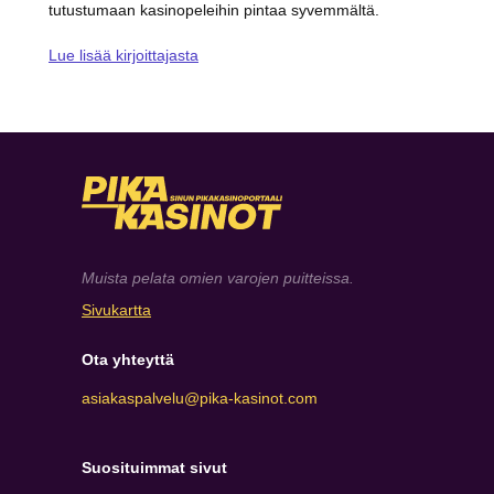
tutustumaan kasinopeleihin pintaa syvemmältä.
Lue lisää kirjoittajasta
Muista pelata omien varojen puitteissa.
Sivukartta
Ota yhteyttä
asiakaspalvelu@pika-kasinot.com
Suosituimmat sivut