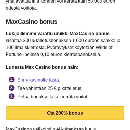
yhtä avattua tiliä kohden voi kerätä kuin 50 000 euron
edestä voittoja.
MaxCasino bonus
Lukijoillemme varattu uniikki MaxCasino bonus
sisältää 200% talletusbonuksen 1 000 euroon saakka ja
100 ilmaiskierrosta. Pyöräytykset käytetään Wilds of
Fortune -pelissä 0,10 euron kierrospanoksella.
Lunasta Max Casino bonus näin:
Siirry kasinolle tästä.
Tee vähintään 25 € pikatalletus.
Pelaa bonuksella ja kierrätä voitot.
Ota 200% bonus
MaxCasinon valikoimiin ei kuitenkaan kuulu