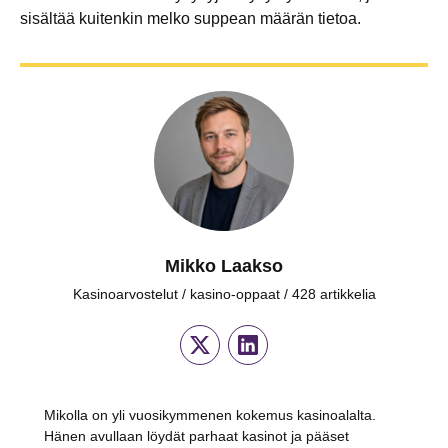
sisältää kuitenkin melko suppean määrän tietoa.
Mikko Laakso
Kasinoarvostelut / kasino-oppaat / 428 artikkelia
Mikolla on yli vuosikymmenen kokemus kasinoalalta.
Hänen avullaan löydät parhaat kasinot ja pääset