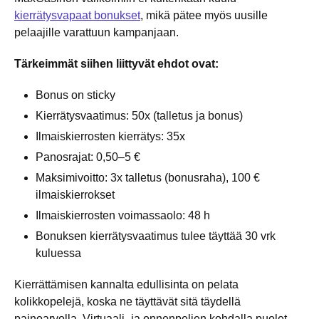
kierrätysvapaat bonukset
, mikä pätee myös uusille
pelaajille varattuun kampanjaan.
Tärkeimmät siihen liittyvät ehdot ovat:
Bonus on sticky
Kierrätysvaatimus: 50x (talletus ja bonus)
Ilmaiskierrosten kierrätys: 35x
Panosrajat: 0,50–5 €
Maksimivoitto: 3x talletus (bonusraha), 100 €
ilmaiskierrokset
Ilmaiskierrosten voimassaolo: 48 h
Bonuksen kierrätysvaatimus tulee täyttää 30 vrk
kuluessa
Kierrättämisen kannalta edullisinta on pelata
kolikkopelejä, koska ne täyttävät sitä täydellä
painoarvolla. Virtuaali- ja onnenpelien kohdalla puolet