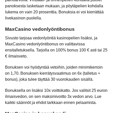
panoksesta lasketaan mukaan, ja pöytäpelien kohdalla
lukema on vain 20 prosenttia. Bonuksia ei voi kierrättää
livekasinon puolella.
MaxCasino vedonlyöntibonus
Sivusto tarjoaa vedonlyöntiä kasinopelien lisäksi, ja
MaxCasino vedonlyöntibonus
on valittavissa
ensitalletuksella. Tarjolla on 100% bonus 100 € asti tai 25
€ ilmaisveto.
Bonuksen voi hyödyntää vetoihin, joiden minimikerroin
on 1,70. Bonuksen kierrätysvaatimus on 6x (talletus +
bonus), joka tulee täyttää 30 vuorokauden sisällä.
Bonuksella on lisäksi 10x voittokatto. Jos valitsit 25 euron
ilmaisvedon, on sen maksimivoitto 3x vedon arvo. Lue
kaikki säännöt ja ehdot tarkkaan ennen pelaamista.