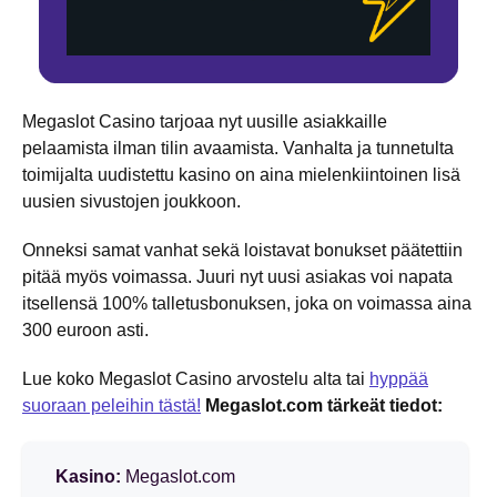
Megaslot Casino tarjoaa nyt uusille asiakkaille
pelaamista ilman tilin avaamista. Vanhalta ja tunnetulta
toimijalta uudistettu kasino on aina mielenkiintoinen lisä
uusien sivustojen joukkoon.
Onneksi samat vanhat sekä loistavat bonukset päätettiin
pitää myös voimassa. Juuri nyt uusi asiakas voi napata
itsellensä 100% talletusbonuksen, joka on voimassa aina
300 euroon asti.
Lue koko Megaslot Casino arvostelu alta tai
hyppää
suoraan peleihin tästä!
Megaslot.com tärkeät tiedot:
Kasino
Megaslot.com