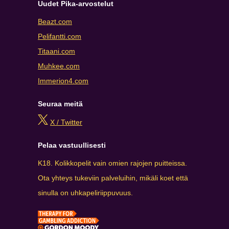
Uudet Pika-arvostelut
Beazt.com
Pelifantti.com
Titaani.com
Muhkee.com
Immerion4.com
Seuraa meitä
X / Twitter
Pelaa vastuullisesti
K18. Kolikkopelit vain omien rajojen puitteissa.
Ota yhteys tukeviin palveluihin, mikäli koet että
sinulla on uhkapeliriippuvuus.