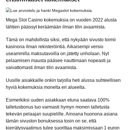
Mega Slot Casino kokemuksia on vuoden 2022 alusta
lähtien päässyt keräämään ilman tilin avaamista.
Tämä on mahdollista siksi, että nykyään sivusto toimii
kasinona ilman rekisteröintiä. Aikaisempi versio
useammilla maksutavoilla on jätetty unholaan. Nyt
pelaamisen mausta pääsee nauttimaan nopeasti ja
vaivattomasti ilman tilin avaamista.
Uusille asiakkaille onkin tarjolla heti alussa suhteellisen
hyviä kokemuksia monelta eri alueelta.
Esimerkiksi uuden asiakkaan etuna saatava 100%
talletusbonus tuo varmasti hymyn monen talletusta
tekevän pelaajan suupielille. Ainoana huonona asiana
tämän sivuston bonuksessa tosin on se, että
kierrätysvaatimus tulee suorittaa maksimissaan 1 euron