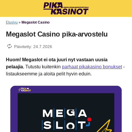
Etusivu
»
Megaslot Casino
Megaslot Casino pika-arvostelu
Päivitetty:
24.7.2026
Huom! Megaslot ei ota juuri nyt vastaan uusia
pelaajia.
Tutustu kuitenkin
parhaat pikakasino bonukset
-
listaukseemme ja aloita pelit hyvin eduin.