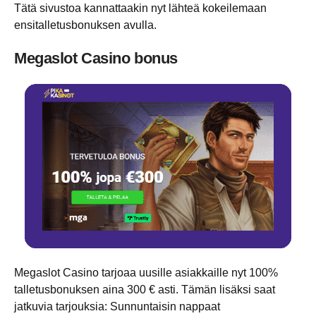
Tätä sivustoa kannattaakin nyt lähteä kokeilemaan
ensitalletusbonuksen avulla.
Megaslot Casino bonus
Megaslot Casino tarjoaa uusille asiakkaille nyt 100%
talletusbonuksen aina 300 € asti. Tämän lisäksi saat
jatkuvia tarjouksia: Sunnuntaisin nappaat