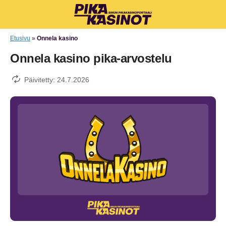
Etusivu
»
Onnela kasino
Onnela kasino pika-arvostelu
Päivitetty:
24.7.2026