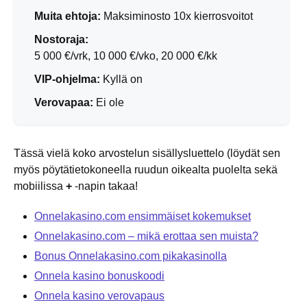
Muita ehtoja
Maksiminosto 10x kierrosvoitot
Nostoraja
5 000 €/vrk, 10 000 €/vko, 20 000 €/kk
VIP-ohjelma
Kyllä on
Verovapaa
Ei ole
Tässä vielä koko arvostelun sisällysluettelo (löydät sen
myös pöytätietokoneella ruudun oikealta puolelta sekä
mobiilissa
+
-napin takaa!
Onnelakasino.com ensimmäiset kokemukset
Onnelakasino.com – mikä erottaa sen muista?
Bonus Onnelakasino.com pikakasinolla
Onnela kasino bonuskoodi
Onnela kasino verovapaus