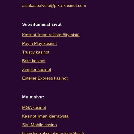
asiakaspalvelu@pika-kasinot.com
Suosituimmat sivut
Kasinot ilman rekisteröitymistä
Pay n Play kasinot
Trustly kasinot
Brite kasinot
Zimpler kasinot
Euteller Express kasinot
Muut sivut
MGA kasinot
Kasinot ilman kierrätystä
Siru Mobile casino
Ilmaiskierrokset ilman kierrätystä