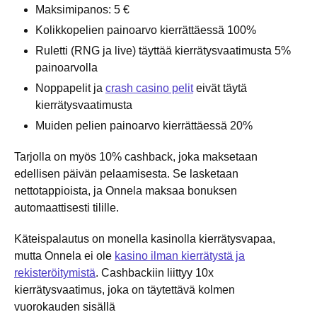
Maksimipanos: 5 €
Kolikkopelien painoarvo kierrättäessä 100%
Ruletti (RNG ja live) täyttää kierrätysvaatimusta 5%
painoarvolla
Noppapelit ja
crash casino pelit
eivät täytä
kierrätysvaatimusta
Muiden pelien painoarvo kierrättäessä 20%
Tarjolla on myös 10% cashback, joka maksetaan
edellisen päivän pelaamisesta. Se lasketaan
nettotappioista, ja Onnela maksaa bonuksen
automaattisesti tilille.
Käteispalautus on monella kasinolla kierrätysvapaa,
mutta Onnela ei ole
kasino ilman kierrätystä ja
rekisteröitymistä
. Cashbackiin liittyy 10x
kierrätysvaatimus, joka on täytettävä kolmen
vuorokauden sisällä