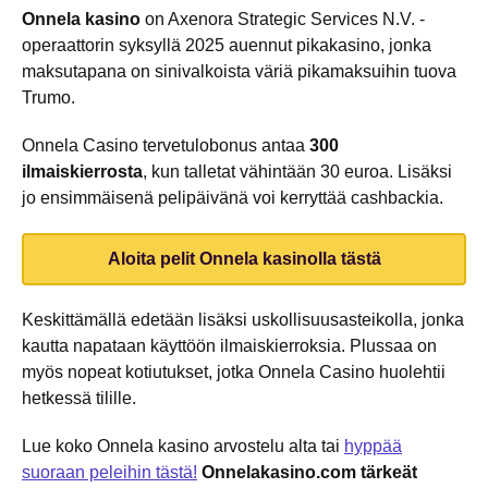
Onnela kasino
on Axenora Strategic Services N.V. -
operaattorin syksyllä 2025 auennut pikakasino, jonka
maksutapana on sinivalkoista väriä pikamaksuihin tuova
Trumo.
Onnela Casino tervetulobonus antaa
300
ilmaiskierrosta
, kun talletat vähintään 30 euroa. Lisäksi
jo ensimmäisenä pelipäivänä voi kerryttää cashbackia.
Aloita pelit Onnela kasinolla tästä
Keskittämällä edetään lisäksi uskollisuusasteikolla, jonka
kautta napataan käyttöön ilmaiskierroksia. Plussaa on
myös nopeat kotiutukset, jotka Onnela Casino huolehtii
hetkessä tilille.
Lue koko Onnela kasino arvostelu alta tai
hyppää
suoraan peleihin tästä!
Onnelakasino.com tärkeät