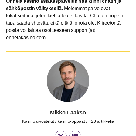
Onnela kasino asiakaspalvelun saa kiinni chatin ja
sähköpostin välityksellä
. Molemmat palvelevat
lokalisoituna, joten kielitaitoa ei tarvita. Chat on nopein
tapa saada yhteyttä, eikä pitkiä jonoja ole. Kiireetöntä
postia voi laittaa osoitteeseen support (at)
onnelakasino.com.
Mikko Laakso
Kasinoarvostelut / kasino-oppaat / 428 artikkelia