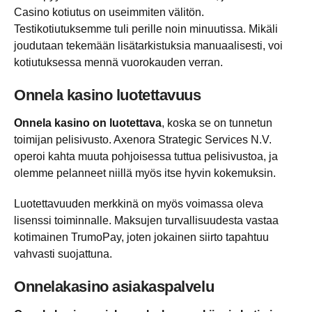
Casino kotiutus on useimmiten välitön.
Testikotiutuksemme tuli perille noin minuutissa. Mikäli
joudutaan tekemään lisätarkistuksia manuaalisesti, voi
kotiutuksessa mennä vuorokauden verran.
Onnela kasino luotettavuus
Onnela kasino on luotettava
, koska se on tunnetun
toimijan pelisivusto. Axenora Strategic Services N.V.
operoi kahta muuta pohjoisessa tuttua pelisivustoa, ja
olemme pelanneet niillä myös itse hyvin kokemuksin.
Luotettavuuden merkkinä on myös voimassa oleva
lisenssi toiminnalle. Maksujen turvallisuudesta vastaa
kotimainen TrumoPay, joten jokainen siirto tapahtuu
vahvasti suojattuna.
Onnelakasino asiakaspalvelu