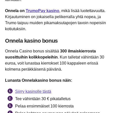
Onnela on
TrumoPay kasino
, mikä lisää luotettavuutta.
Kirjautuminen on jokaisella pelikerralla yhtä nopea, ja
Trumo taipuu muiden pikamaksutapojen tavoin nopeisiin
kotiutuksiin.
Onnela kasino bonus
Onnela Casino bonus sisältää
300 ilmaiskierrosta
suosittuihin kolikkopeleihin
. Kun talletat vähintään 30
euroa, voit lunastaa kierrokset 100 kappaleen erissä
kolmena peräkkäisenä päivänä.
Lunasta Onnelakasino bonus näin:
Siirry kasinolle tästä
Tee vähintään 30 € pikatalletus
Pelaa ensimmäiset 100 kierrosta