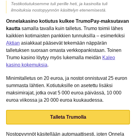
Testikotiutuksemme tuli perille heti, ja kasinolta tuli
ilmoituksia nostopyynnön käsittelyn etenemisestä.
Onnelakasino kotiutus kulkee TrumoPay-maksutavan
kautta
samalla tavalla kuin talletus. Trumo toimii lähes
kaikkien kotimaisten pankkien tunnuksilla – esimerkiksi
Aktian
asiakkaat pääsevät tekemään näppärän
talletuksen suoraan omasta verkkopankistaan. Toinen
Trumo kasino löytyy myös lukemalla meidän
Kaleo
kasino kokemuksia
.
Minimitalletus on 20 euroa, ja nostot onnistuvat 25 euron
summasta lähtien. Kotiutuksille on asetettu lisäksi
maksimirajat, jotka ovat 5 000 euroa päivässä, 10 000
euroa viikossa ja 20 000 euroa kuukaudessa.
Talleta Trumolla
Nostopyynnöt käsitellään automaattisesti, joten Onnela