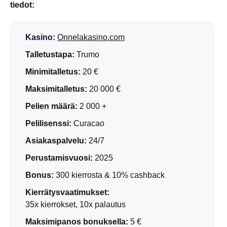
tiedot:
Kasino
Onnelakasino.com
Talletustapa
Trumo
Minimitalletus
20 €
Maksimitalletus
20 000 €
Pelien määrä
2 000 +
Pelilisenssi
Curacao
Asiakaspalvelu
24/7
Perustamisvuosi
2025
Bonus
300 kierrosta & 10% cashback
Kierrätysvaatimukset
35x kierrokset, 10x palautus
Maksimipanos bonuksella
5 €