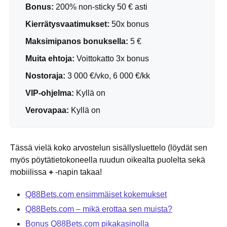
Bonus
200% non-sticky 50 € asti
Kierrätysvaatimukset
50x bonus
Maksimipanos bonuksella
5 €
Muita ehtoja
Voittokatto 3x bonus
Nostoraja
3 000 €/vko, 6 000 €/kk
VIP-ohjelma
Kyllä on
Verovapaa
Kyllä on
Tässä vielä koko arvostelun sisällysluettelo (löydät sen
myös pöytätietokoneella ruudun oikealta puolelta sekä
mobiilissa
+
-napin takaa!
Q88Bets.com ensimmäiset kokemukset
Q88Bets.com – mikä erottaa sen muista?
Bonus Q88Bets.com pikakasinolla