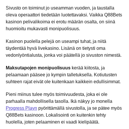
Sivusto on toiminut jo useamman vuoden, ja taustalla
oleva operaattori tiedetään luotettavaksi. Vaikka Q88Bets
kasinon pelivalikoima ei erotu määrän osalta, on siinä
huomioitu mukavasti monipuolisuus.
Kasinon puolella pelejä on useampi tuhat, ja niitä
täydentää hyvä livekasino. Lisänä on tietysti oma
vedonlyöntialusta, jonka voi päätellä jo sivuston nimestä.
Maksutapojen monipuolisuus
kerää kiitosta, ja
pelaamaan pääsee jo kympin talletuksella. Kotiutusten
suhteen rajat eivät ole kuitenkaan kaikkein edullisimmat.
Pieni miinus tulee myös toimivuudesta, joka ei ole
parhaalla mahdollisella tasolla. Ikä näkyy jo monella
Progress Playn
pyörittämällä sivustolla, ja se pätee myös
Q88Bets kasinoon. Lokalisointi on kuitenkin tehty
huolella, joten pelaaminen ei vaadi kielipäätä.