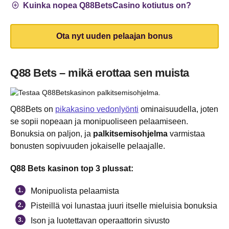
Kuinka nopea Q88BetsCasino kotiutus on?
Ota nyt uuden pelaajan bonus
Q88 Bets – mikä erottaa sen muista
Q88Bets on
pikakasino vedonlyönti
ominaisuudella, joten
se sopii nopeaan ja monipuoliseen pelaamiseen.
Bonuksia on paljon, ja
palkitsemisohjelma
varmistaa
bonusten sopivuuden jokaiselle pelaajalle.
Q88 Bets kasinon top 3 plussat:
Monipuolista pelaamista
Pisteillä voi lunastaa juuri itselle mieluisia bonuksia
Ison ja luotettavan operaattorin sivusto