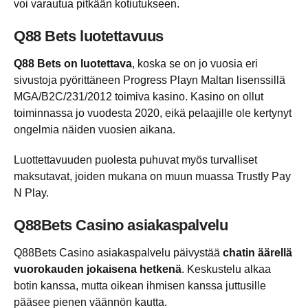
voi varautua pitkään kotiutukseen.
Q88 Bets luotettavuus
Q88 Bets on luotettava
, koska se on jo vuosia eri
sivustoja pyörittäneen Progress Playn Maltan lisenssillä
MGA/B2C/231/2012 toimiva kasino. Kasino on ollut
toiminnassa jo vuodesta 2020, eikä pelaajille ole kertynyt
ongelmia näiden vuosien aikana.
Luottettavuuden puolesta puhuvat myös turvalliset
maksutavat, joiden mukana on muun muassa Trustly Pay
N Play.
Q88Bets Casino asiakaspalvelu
Q88Bets Casino asiakaspalvelu päivystää
chatin äärellä
vuorokauden jokaisena hetkenä
. Keskustelu alkaa
botin kanssa, mutta oikean ihmisen kanssa juttusille
pääsee pienen väännön kautta.