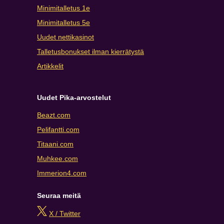
Minimitalletus 1e
Minimitalletus 5e
Uudet nettikasinot
Talletusbonukset ilman kierrätystä
Artikkelit
Uudet Pika-arvostelut
Beazt.com
Pelifantti.com
Titaani.com
Muhkee.com
Immerion4.com
Seuraa meitä
X / Twitter