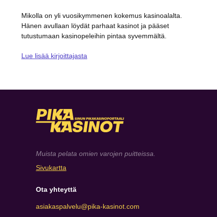
Mikolla on yli vuosikymmenen kokemus kasinoalalta.
Hänen avullaan löydät parhaat kasinot ja pääset
tutustumaan kasinopeleihin pintaa syvemmältä.
Lue lisää kirjoittajasta
Muista pelata omien varojen puitteissa.
Sivukartta
Ota yhteyttä
asiakaspalvelu@pika-kasinot.com