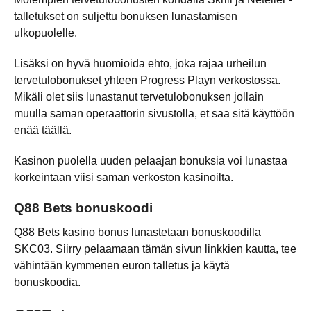
talletukset on suljettu bonuksen lunastamisen
ulkopuolelle.
Lisäksi on hyvä huomioida ehto, joka rajaa urheilun
tervetulobonukset yhteen Progress Playn verkostossa.
Mikäli olet siis lunastanut tervetulobonuksen jollain
muulla saman operaattorin sivustolla, et saa sitä käyttöön
enää täällä.
Kasinon puolella uuden pelaajan bonuksia voi lunastaa
korkeintaan viisi saman verkoston kasinoilta.
Q88 Bets bonuskoodi
Q88 Bets kasino bonus lunastetaan bonuskoodilla
SKC03. Siirry pelaamaan tämän sivun linkkien kautta, tee
vähintään kymmenen euron talletus ja käytä
bonuskoodia.