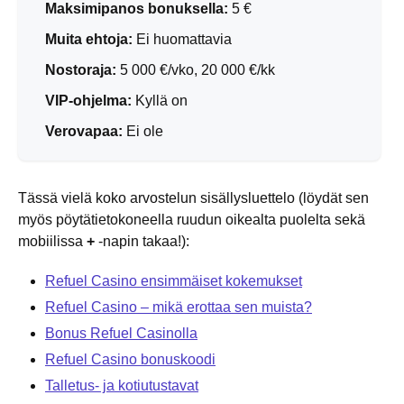
Maksimipanos bonuksella
5 €
Muita ehtoja
Ei huomattavia
Nostoraja
5 000 €/vko, 20 000 €/kk
VIP-ohjelma
Kyllä on
Verovapaa
Ei ole
Tässä vielä koko arvostelun sisällysluettelo (löydät sen
myös pöytätietokoneella ruudun oikealta puolelta sekä
mobiilissa
+
-napin takaa!):
Refuel Casino ensimmäiset kokemukset
Refuel Casino – mikä erottaa sen muista?
Bonus Refuel Casinolla
Refuel Casino bonuskoodi
Talletus- ja kotiutustavat