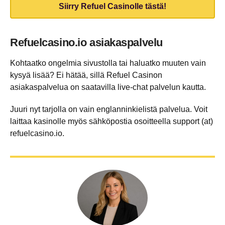
Siirry Refuel Casinolle tästä!
Refuelcasino.io asiakaspalvelu
Kohtaatko ongelmia sivustolla tai haluatko muuten vain
kysyä lisää? Ei hätää, sillä Refuel Casinon
asiakaspalvelua on saatavilla live-chat palvelun kautta.
Juuri nyt tarjolla on vain englanninkielistä palvelua. Voit
laittaa kasinolle myös sähköpostia osoitteella support (at)
refuelcasino.io.