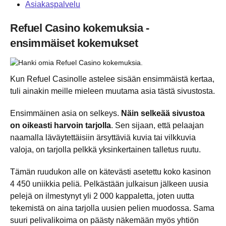
Asiakaspalvelu
Refuel Casino kokemuksia -
ensimmäiset kokemukset
Kun Refuel Casinolle astelee sisään ensimmäistä kertaa,
tuli ainakin meille mieleen muutama asia tästä sivustosta.
Ensimmäinen asia on selkeys.
Näin selkeää sivustoa
on oikeasti harvoin tarjolla
. Sen sijaan, että pelaajan
naamalla läväytettäisiin ärsyttäviä kuvia tai vilkkuvia
valoja, on tarjolla pelkkä yksinkertainen talletus ruutu.
Tämän ruudukon alle on kätevästi asetettu koko kasinon
4 450 uniikkia peliä. Pelkästään julkaisun jälkeen uusia
pelejä on ilmestynyt yli 2 000 kappaletta, joten uutta
tekemistä on aina tarjolla uusien pelien muodossa. Sama
suuri pelivalikoima on päästy näkemään myös yhtiön