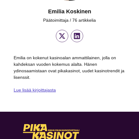
Emilia Koskinen
Päätoimittaja / 76 artikkelia
Emilia on kokenut kasinoalan ammattilainen, jolla on
kahdeksan vuoden kokemus alalta. Hänen
ydinosaamistaan ovat pikakasinot, uudet kasinotrendit ja
lisenssit.
Lue lisää kirjoittajasta