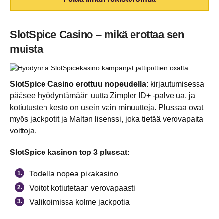
SlotSpice Casino – mikä erottaa sen
muista
SlotSpice Casino erottuu nopeudella
: kirjautumisessa
pääsee hyödyntämään uutta Zimpler ID+ -palvelua, ja
kotiutusten kesto on usein vain minuutteja. Plussaa ovat
myös jackpotit ja Maltan lisenssi, joka tietää verovapaita
voittoja.
SlotSpice kasinon top 3 plussat:
Todella nopea pikakasino
Voitot kotiutetaan verovapaasti
Valikoimissa kolme jackpotia