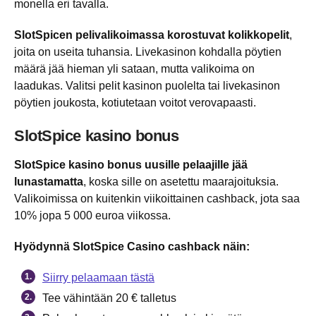
monella eri tavalla.
SlotSpicen pelivalikoimassa korostuvat kolikkopelit
,
joita on useita tuhansia. Livekasinon kohdalla pöytien
määrä jää hieman yli sataan, mutta valikoima on
laadukas. Valitsi pelit kasinon puolelta tai livekasinon
pöytien joukosta, kotiutetaan voitot verovapaasti.
SlotSpice kasino bonus
SlotSpice kasino bonus uusille pelaajille jää
lunastamatta
, koska sille on asetettu maarajoituksia.
Valikoimissa on kuitenkin viikoittainen cashback, jota saa
10% jopa 5 000 euroa viikossa.
Hyödynnä SlotSpice Casino cashback näin:
Siirry pelaamaan tästä
Tee vähintään 20 € talletus