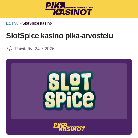
Etusivu
»
SlotSpice kasino
SlotSpice kasino pika-arvostelu
Päivitetty:
24.7.2026