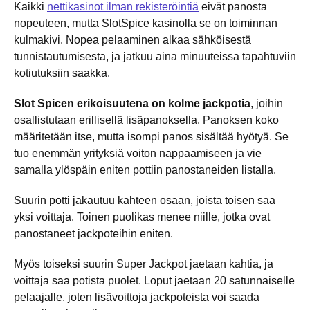
Kaikki
nettikasinot ilman rekisteröintiä
eivät panosta
nopeuteen, mutta SlotSpice kasinolla se on toiminnan
kulmakivi. Nopea pelaaminen alkaa sähköisestä
tunnistautumisesta, ja jatkuu aina minuuteissa tapahtuviin
kotiutuksiin saakka.
Slot Spicen erikoisuutena on kolme jackpotia
, joihin
osallistutaan erillisellä lisäpanoksella. Panoksen koko
määritetään itse, mutta isompi panos sisältää hyötyä. Se
tuo enemmän yrityksiä voiton nappaamiseen ja vie
samalla ylöspäin eniten pottiin panostaneiden listalla.
Suurin potti jakautuu kahteen osaan, joista toisen saa
yksi voittaja. Toinen puolikas menee niille, jotka ovat
panostaneet jackpoteihin eniten.
Myös toiseksi suurin Super Jackpot jaetaan kahtia, ja
voittaja saa potista puolet. Loput jaetaan 20 satunnaiselle
pelaajalle, joten lisävoittoja jackpoteista voi saada