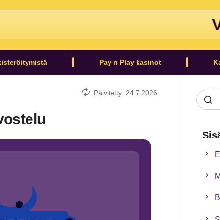
Valits
kisteröitymistä
Pay n Play kasinot
Ka
Päivitetty:
24.7.2026
Haku
vostelu
Sis
E
M
B
S