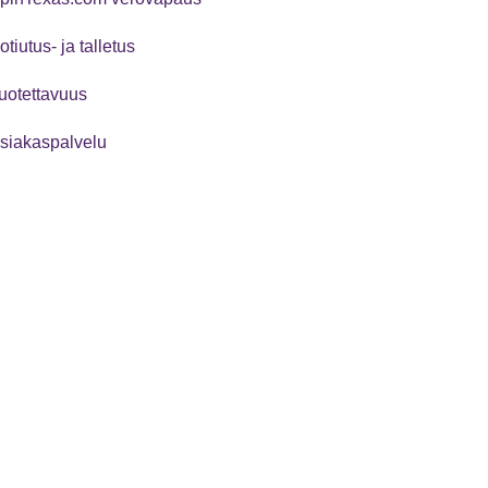
otiutus- ja talletus
uotettavuus
siakaspalvelu