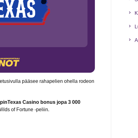
K
L
A
 etusivulla pääsee rahapelien ohella rodeon
SpinTexas Casino bonus jopa 3 000
ilds of Fortune -peliin.