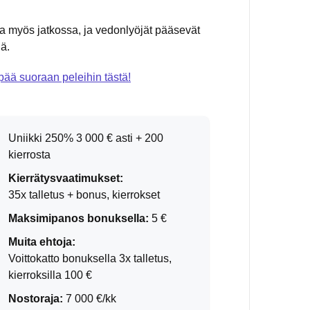
a myös jatkossa, ja vedonlyöjät pääsevät
ä.
pää suoraan peleihin tästä!
Uniikki 250% 3 000 € asti + 200
kierrosta
Kierrätysvaatimukset
35x talletus + bonus, kierrokset
Maksimipanos bonuksella
5 €
Muita ehtoja
Voittokatto bonuksella 3x talletus,
kierroksilla 100 €
Nostoraja
7 000 €/kk