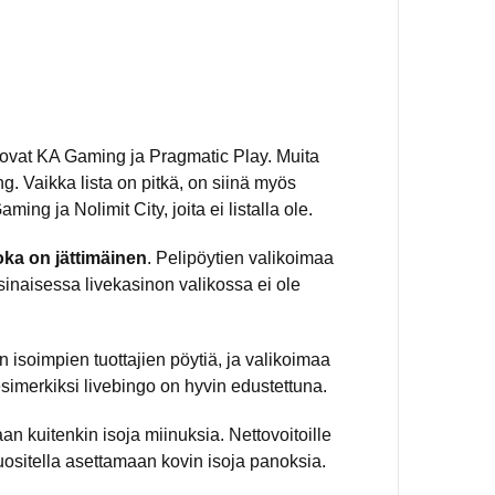
uovat KA Gaming ja Pragmatic Play. Muita
. Vaikka lista on pitkä, on siinä myös
g ja Nolimit City, joita ei listalla ole.
joka on jättimäinen
. Pelipöytien valikoimaa
inaisessa livekasinon valikossa ei ole
 isoimpien tuottajien pöytiä, ja valikoimaa
imerkiksi livebingo on hyvin edustettuna.
an kuitenkin isoja miinuksia. Nettovoitoille
i suositella asettamaan kovin isoja panoksia.