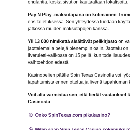
englantia, koska sivut on kauttaaltaan lokalisoitu.
Pay N Play -maksutapana on kotimainen Trum
ensitalletuksessa. Sen yhteydessä luodaan käyttäj
jatkossa muiden maksutapojen kanssa.
Yli 13 000 nimikettä sisältävät pelikirjasto
on val
jaottelemalla pelejä pienempiin osiin. Jaottelu on 
liveruletti-valikossa on 15 peliä, kun todellisuud
vaihtoehdon edestä.
Kasinopelien päälle Spin Texas Casinolla voi lyöd
tapahtumista ennen ottelua ja livenä tapahtuman 
Voit alta varmistaa sen, että tiedät vastaukse
Casinosta:
Onko SpinTexas.com pikakasino?
Miten saan Spin Texas Casino kokemuksia