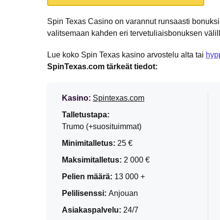
Spin Texas Casino on varannut runsaasti bonuksi
valitsemaan kahden eri tervetuliaisbonuksen välill
Lue koko Spin Texas kasino arvostelu alta tai
hyp
SpinTexas.com tärkeät tiedot:
Kasino
Spintexas.com
Talletustapa
Trumo (+suosituimmat)
Minimitalletus
25 €
Maksimitalletus
2 000 €
Pelien määrä
13 000 +
Pelilisenssi
Anjouan
Asiakaspalvelu
24/7