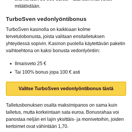
mitätöidään.
TurboSven vedonlyöntibonus
TurboSven kasinolla on kaikkiaan kolme
tervetulobonusta, joista valitaan ensitalletuksen
yhteydessä sopivin. Kasinon puolella käytettävän paketin
vaihtoehtona on kaksi bonusta vedonlyöntiin:
Ilmaisveto 25 €
Tai 100% bonus jopa 100 € asti
Valitse TurboSven vedonlyöntibonus tästä
Talletusbonuksen osalta maksimipanos on sama kuin
talletus, mutta korkeintaan sata euroa. Bonusrahaa voi
panostaa neljän eri lajin yksittäis- ja monivetoihin, joiden
kertoimet ovat vähintään 1,70.