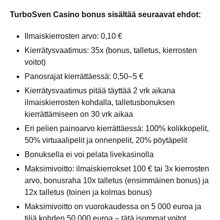
TurboSven Casino bonus sisältää seuraavat ehdot:
Ilmaiskierrosten arvo: 0,10 €
Kierrätysvaatimus: 35x (bonus, talletus, kierrosten
voitot)
Panosrajat kierrättäessä: 0,50–5 €
Kierrätysvaatimus pitää täyttää 2 vrk aikana
ilmaiskierrosten kohdalla, talletusbonuksen
kierrättämiseen on 30 vrk aikaa
Eri pelien painoarvo kierrättäessä: 100% kolikkopelit,
50% virtuaalipelit ja onnenpelit, 20% pöytäpelit
Bonuksella ei voi pelata livekasinolla
Maksimivoitto: ilmaiskierrokset 100 € tai 3x kierrosten
arvo, bonusraha 10x talletus (ensimmäinen bonus) ja
12x talletus (toinen ja kolmas bonus)
Maksimivoitto on vuorokaudessa on 5 000 euroa ja
tiliä kohden 50 000 euroa – tätä isommat voitot