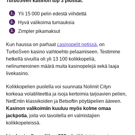
TurboSven kasinon top 3 plussat:
Yli 15 000 pelin edestä viihdettä
Hyvä valikoima turnauksia
Zimpler pikamaksut
Kun haussa on parhaat
casinopelit netissä
, on
TurboSven kasino vaihtoehto pelaamiseen. Testimme
hetkellä sivuilla oli yli 13 100 kolikkopeliä,
nelinumeroinen määrä muita kasinopelejä sekä laaja
livekasino.
Kolikkopelien puolella voi suunnata Nolimit Cityn
korkeaa volatiliteettia ja isoja kertoimia tarjoavien pelien,
NetEntin klassikoiden ja Betsoftin pöytäpelien ääreen.
Kasinon valikoimiin kuuluu myös kolme omaa
jackpotia
, joita voi tavoitella eri valmistajien
kolikkopeleissä.