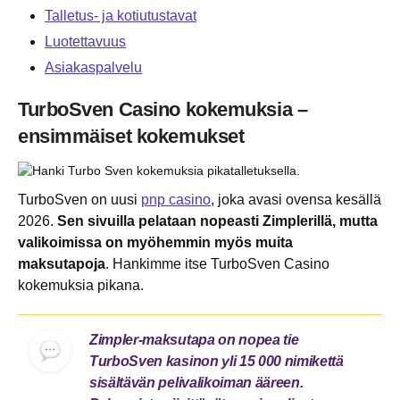
Talletus- ja kotiutustavat
Luotettavuus
Asiakaspalvelu
TurboSven Casino kokemuksia –
ensimmäiset kokemukset
TurboSven on uusi
pnp casino
, joka avasi ovensa kesällä
2026.
Sen sivuilla pelataan nopeasti Zimplerillä, mutta
valikoimissa on myöhemmin myös muita
maksutapoja
. Hankimme itse TurboSven Casino
kokemuksia pikana.
Zimpler-maksutapa on nopea tie
TurboSven kasinon yli 15 000 nimikettä
sisältävän pelivalikoiman ääreen.