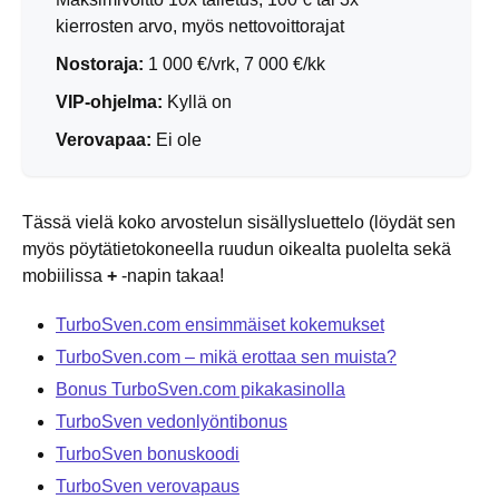
kierrosten arvo, myös nettovoittorajat
Nostoraja
1 000 €/vrk, 7 000 €/kk
VIP-ohjelma
Kyllä on
Verovapaa
Ei ole
Tässä vielä koko arvostelun sisällysluettelo (löydät sen
myös pöytätietokoneella ruudun oikealta puolelta sekä
mobiilissa
+
-napin takaa!
TurboSven.com ensimmäiset kokemukset
TurboSven.com – mikä erottaa sen muista?
Bonus TurboSven.com pikakasinolla
TurboSven vedonlyöntibonus
TurboSven bonuskoodi
TurboSven verovapaus