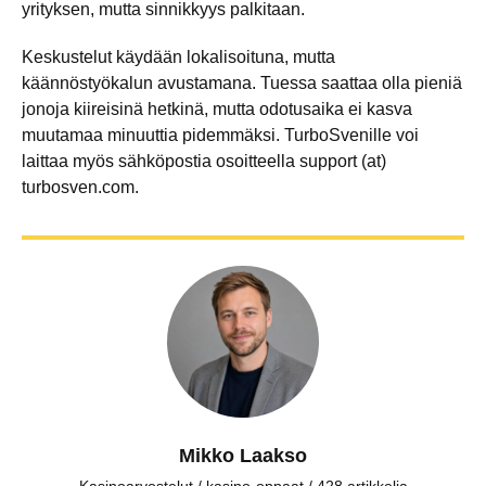
yrityksen, mutta sinnikkyys palkitaan.
Keskustelut käydään lokalisoituna, mutta
käännöstyökalun avustamana. Tuessa saattaa olla pieniä
jonoja kiireisinä hetkinä, mutta odotusaika ei kasva
muutamaa minuuttia pidemmäksi. TurboSvenille voi
laittaa myös sähköpostia osoitteella support (at)
turbosven.com.
Mikko Laakso