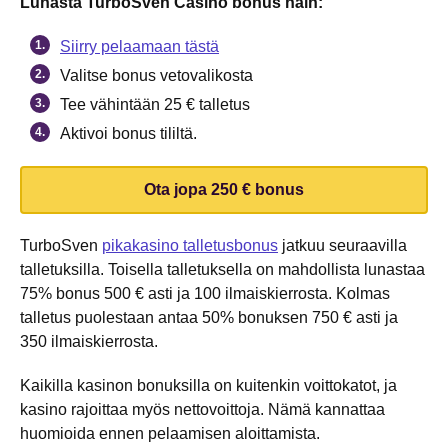
Lunasta TurboSven Casino bonus näin:
Siirry pelaamaan tästä
Valitse bonus vetovalikosta
Tee vähintään 25 € talletus
Aktivoi bonus tililtä.
Ota jopa 250 € bonus
TurboSven
pikakasino talletusbonus
jatkuu seuraavilla
talletuksilla. Toisella talletuksella on mahdollista lunastaa
75% bonus 500 € asti ja 100 ilmaiskierrosta. Kolmas
talletus puolestaan antaa 50% bonuksen 750 € asti ja
350 ilmaiskierrosta.
Kaikilla kasinon bonuksilla on kuitenkin voittokatot, ja
kasino rajoittaa myös nettovoittoja. Nämä kannattaa
huomioida ennen pelaamisen aloittamista.