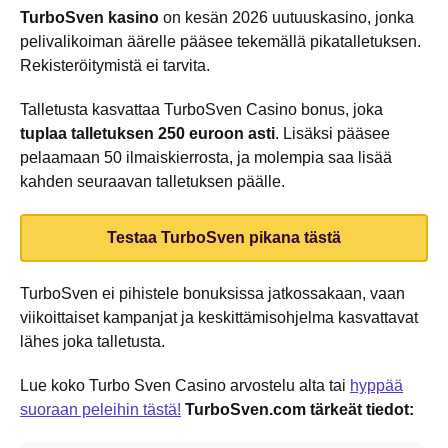
TurboSven kasino
on kesän 2026 uutuuskasino, jonka
pelivalikoiman äärelle pääsee tekemällä pikatalletuksen.
Rekisteröitymistä ei tarvita.
Talletusta kasvattaa TurboSven Casino bonus, joka
tuplaa talletuksen 250 euroon asti
. Lisäksi pääsee
pelaamaan 50 ilmaiskierrosta, ja molempia saa lisää
kahden seuraavan talletuksen päälle.
Testaa TurboSven pikana tästä
TurboSven ei pihistele bonuksissa jatkossakaan, vaan
viikoittaiset kampanjat ja keskittämisohjelma kasvattavat
lähes joka talletusta.
Lue koko Turbo Sven Casino arvostelu alta tai
hyppää
suoraan peleihin tästä!
TurboSven.com tärkeät tiedot: