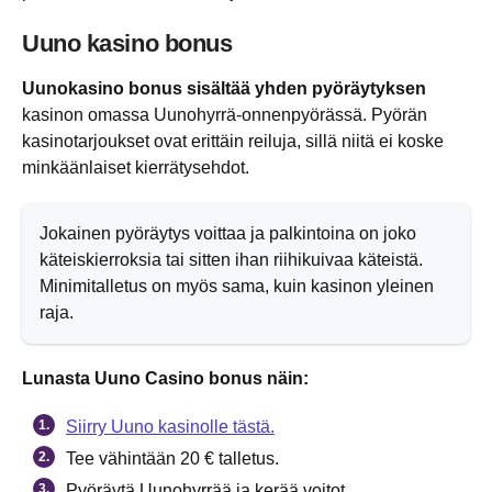
Uuno kasino bonus
Uunokasino bonus sisältää yhden pyöräytyksen
kasinon omassa Uunohyrrä-onnenpyörässä. Pyörän
kasinotarjoukset ovat erittäin reiluja, sillä niitä ei koske
minkäänlaiset kierrätysehdot.
Jokainen pyöräytys voittaa ja palkintoina on joko
käteiskierroksia tai sitten ihan riihikuivaa käteistä.
Minimitalletus on myös sama, kuin kasinon yleinen
raja.
Lunasta Uuno Casino bonus näin:
Siirry Uuno kasinolle tästä.
Tee vähintään 20 € talletus.
Pyöräytä Uunohyrrää ja kerää voitot.