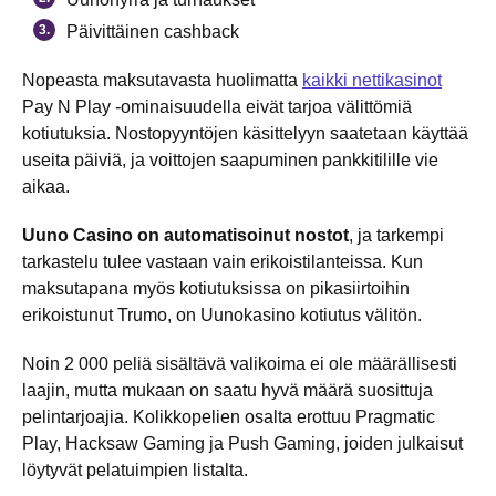
Päivittäinen cashback
Nopeasta maksutavasta huolimatta
kaikki nettikasinot
Pay N Play -ominaisuudella eivät tarjoa välittömiä
kotiutuksia. Nostopyyntöjen käsittelyyn saatetaan käyttää
useita päiviä, ja voittojen saapuminen pankkitilille vie
aikaa.
Uuno Casino on automatisoinut nostot
, ja tarkempi
tarkastelu tulee vastaan vain erikoistilanteissa. Kun
maksutapana myös kotiutuksissa on pikasiirtoihin
erikoistunut Trumo, on Uunokasino kotiutus välitön.
Noin 2 000 peliä sisältävä valikoima ei ole määrällisesti
laajin, mutta mukaan on saatu hyvä määrä suosittuja
pelintarjoajia. Kolikkopelien osalta erottuu Pragmatic
Play, Hacksaw Gaming ja Push Gaming, joiden julkaisut
löytyvät pelatuimpien listalta.