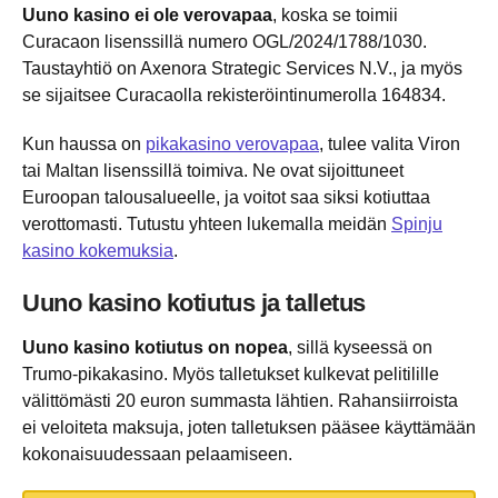
Uuno kasino ei ole verovapaa
, koska se toimii
Curacaon lisenssillä numero OGL/2024/1788/1030.
Taustayhtiö on Axenora Strategic Services N.V., ja myös
se sijaitsee Curacaolla rekisteröintinumerolla 164834.
Kun haussa on
pikakasino verovapaa
, tulee valita Viron
tai Maltan lisenssillä toimiva. Ne ovat sijoittuneet
Euroopan talousalueelle, ja voitot saa siksi kotiuttaa
verottomasti. Tutustu yhteen lukemalla meidän
Spinju
kasino kokemuksia
.
Uuno kasino kotiutus ja talletus
Uuno kasino kotiutus on nopea
, sillä kyseessä on
Trumo-pikakasino. Myös talletukset kulkevat pelitilille
välittömästi 20 euron summasta lähtien. Rahansiirroista
ei veloiteta maksuja, joten talletuksen pääsee käyttämään
kokonaisuudessaan pelaamiseen.