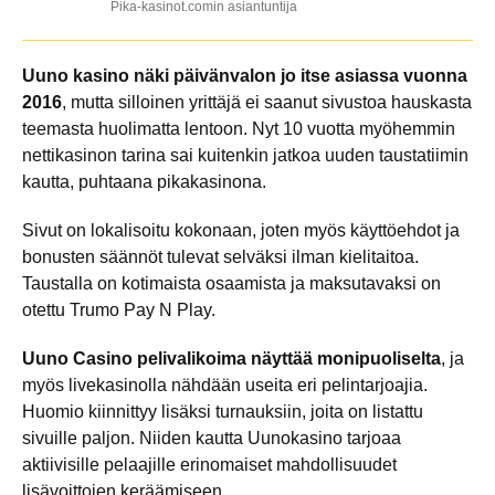
Pika-kasinot.comin asiantuntija
Uuno kasino näki päivänvalon jo itse asiassa vuonna
2016
, mutta silloinen yrittäjä ei saanut sivustoa hauskasta
teemasta huolimatta lentoon. Nyt 10 vuotta myöhemmin
nettikasinon tarina sai kuitenkin jatkoa uuden taustatiimin
kautta, puhtaana pikakasinona.
Sivut on lokalisoitu kokonaan, joten myös käyttöehdot ja
bonusten säännöt tulevat selväksi ilman kielitaitoa.
Taustalla on kotimaista osaamista ja maksutavaksi on
otettu Trumo Pay N Play.
Uuno Casino pelivalikoima näyttää monipuoliselta
, ja
myös livekasinolla nähdään useita eri pelintarjoajia.
Huomio kiinnittyy lisäksi turnauksiin, joita on listattu
sivuille paljon. Niiden kautta Uunokasino tarjoaa
aktiivisille pelaajille erinomaiset mahdollisuudet
lisävoittojen keräämiseen.