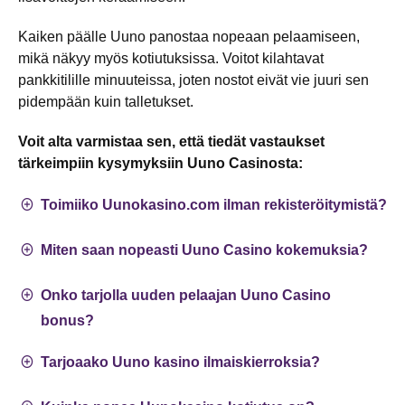
Kaiken päälle Uuno panostaa nopeaan pelaamiseen,
mikä näkyy myös kotiutuksissa. Voitot kilahtavat
pankkitilille minuuteissa, joten nostot eivät vie juuri sen
pidempään kuin talletukset.
Voit alta varmistaa sen, että tiedät vastaukset
tärkeimpiin kysymyksiin Uuno Casinosta:
Toimiiko Uunokasino.com ilman rekisteröitymistä?
Miten saan nopeasti Uuno Casino kokemuksia?
Onko tarjolla uuden pelaajan Uuno Casino
bonus?
Tarjoaako Uuno kasino ilmaiskierroksia?