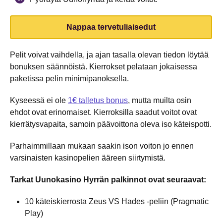
Nappaa tervetuliaisedut
Pelit voivat vaihdella, ja ajan tasalla olevan tiedon löytää
bonuksen säännöistä. Kierrokset pelataan jokaisessa
paketissa pelin minimipanoksella.
Kyseessä ei ole
1€ talletus bonus
, mutta muilta osin
ehdot ovat erinomaiset. Kierroksilla saadut voitot ovat
kierrätysvapaita, samoin päävoittona oleva iso käteispotti.
Parhaimmillaan mukaan saakin ison voiton jo ennen
varsinaisten kasinopelien ääreen siirtymistä.
Tarkat Uunokasino Hyrrän palkinnot ovat seuraavat:
10 käteiskierrosta Zeus VS Hades -peliin (Pragmatic
Play)