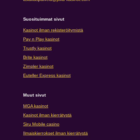
Suosituimmat sivut
Kasinot ilman rekisteröitymistä
Pay n Play kasinot
Trustly kasinot
Brite kasinot
Zimpler kasinot
Euteller Express kasinot
Muut sivut
MGA kasinot
Kasinot ilman kierrätystä
Siru Mobile casino
Ilmaiskierrokset ilman kierrätystä