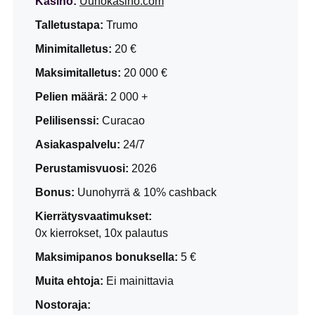
Kasino
Uunokasino.com
Talletustapa
Trumo
Minimitalletus
20 €
Maksimitalletus
20 000 €
Pelien määrä
2 000 +
Pelilisenssi
Curacao
Asiakaspalvelu
24/7
Perustamisvuosi
2026
Bonus
Uunohyrrä & 10% cashback
Kierrätysvaatimukset
0x kierrokset, 10x palautus
Maksimipanos bonuksella
5 €
Muita ehtoja
Ei mainittavia
Nostoraja