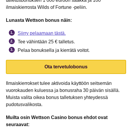
talletusbonuksen 1 000 euroon saakka ja 100
ilmaiskierrosta Wilds of Fortune -peliin.
Lunasta Wettson bonus näin:
Siirry pelaamaan tästä.
Tee vähintään 25 € talletus.
Pelaa bonuksella ja kierrätä voitot.
Ota tervetulobonus
Ilmaiskierrokset tulee aktivoida käyttöön seitsemän
vuorokauden kuluessa ja bonusraha 30 päivän sisällä.
Muista valita oikea bonus talletuksen yhteydessä
pudotusvalikosta.
Muilta osin Wettson Casino bonus ehdot ovat
seuraavat: