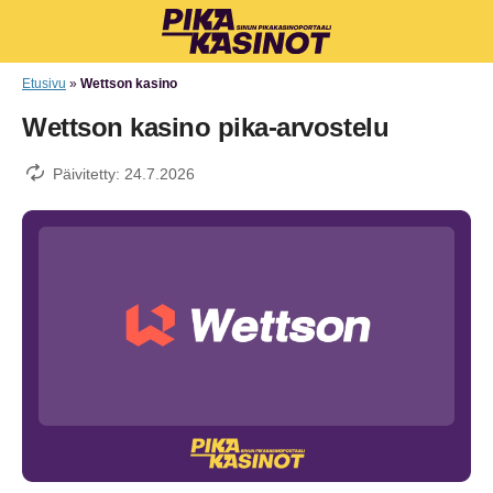
Etusivu
»
Wettson kasino
Wettson kasino pika-arvostelu
Päivitetty:
24.7.2026