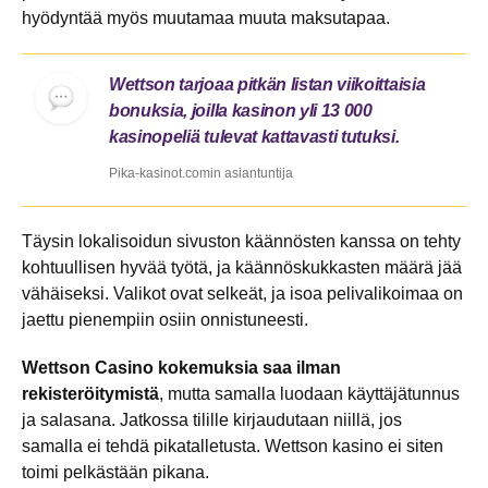
hyödyntää myös muutamaa muuta maksutapaa.
Wettson tarjoaa pitkän listan viikoittaisia
bonuksia, joilla kasinon yli 13 000
kasinopeliä tulevat kattavasti tutuksi.
Pika-kasinot.comin asiantuntija
Täysin lokalisoidun sivuston käännösten kanssa on tehty
kohtuullisen hyvää työtä, ja käännöskukkasten määrä jää
vähäiseksi. Valikot ovat selkeät, ja isoa pelivalikoimaa on
jaettu pienempiin osiin onnistuneesti.
Wettson Casino kokemuksia saa ilman
rekisteröitymistä
, mutta samalla luodaan käyttäjätunnus
ja salasana. Jatkossa tilille kirjaudutaan niillä, jos
samalla ei tehdä pikatalletusta. Wettson kasino ei siten
toimi pelkästään pikana.