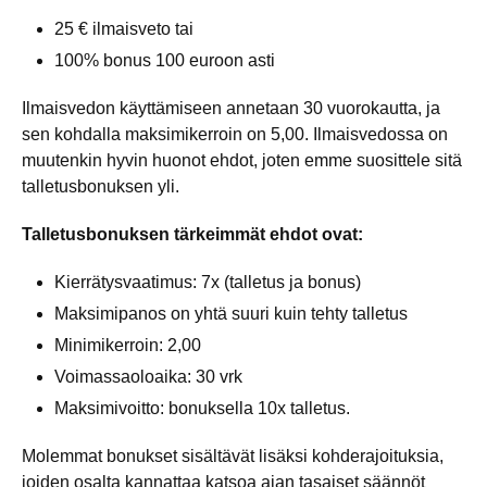
25 € ilmaisveto tai
100% bonus 100 euroon asti
Ilmaisvedon käyttämiseen annetaan 30 vuorokautta, ja
sen kohdalla maksimikerroin on 5,00. Ilmaisvedossa on
muutenkin hyvin huonot ehdot, joten emme suosittele sitä
talletusbonuksen yli.
Talletusbonuksen tärkeimmät ehdot ovat:
Kierrätysvaatimus: 7x (talletus ja bonus)
Maksimipanos on yhtä suuri kuin tehty talletus
Minimikerroin: 2,00
Voimassaoloaika: 30 vrk
Maksimivoitto: bonuksella 10x talletus.
Molemmat bonukset sisältävät lisäksi kohderajoituksia,
joiden osalta kannattaa katsoa ajan tasaiset säännöt