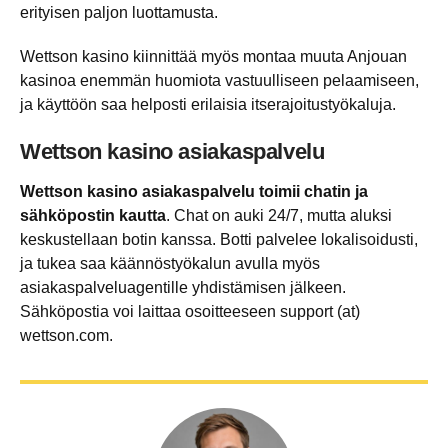
erityisen paljon luottamusta.
Wettson kasino kiinnittää myös montaa muuta Anjouan
kasinoa enemmän huomiota vastuulliseen pelaamiseen,
ja käyttöön saa helposti erilaisia itserajoitustyökaluja.
Wettson kasino asiakaspalvelu
Wettson kasino asiakaspalvelu toimii chatin ja
sähköpostin kautta
. Chat on auki 24/7, mutta aluksi
keskustellaan botin kanssa. Botti palvelee lokalisoidusti,
ja tukea saa käännöstyökalun avulla myös
asiakaspalveluagentille yhdistämisen jälkeen.
Sähköpostia voi laittaa osoitteeseen support (at)
wettson.com.