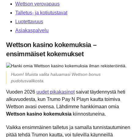
Wettson verovapaus
Talletus- ja kotiutustavat
Luotettavuus
Asiakaspalvelu
Wettson kasino kokemuksia –
ensimmäiset kokemukset
Huom! Muista valita haluamasi Wettson bonus
pudotusvalikosta.
Vuoden 2026
uudet pikakasinot
saivat täydennystä heti
alkuvuodesta, kun Trumo Pay N Playn kautta toimiva
Wettson avasi ovensa. Lähdimme hankkimaan omia
Wettson kasino kokemuksia
kiinnostuneina.
Vaikka ensimmäinen talletus ja samalla tunnistautuminen
pitää tehdä Trumon kautta, voi tulevilla käynneillä