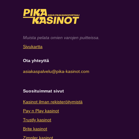
Muista pelata omien varojen puitteissa.
Sivukartta
Ota yhteyttä
asiakaspalvelu@pika-kasinot.com
Suosituimmat sivut
Kasinot ilman rekisteröitymistä
Pay n Play kasinot
Trustly kasinot
Brite kasinot
Zimpler kasinot