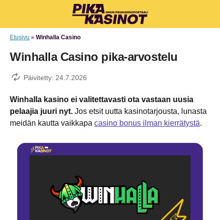
Etusivu
»
Winhalla Casino
Winhalla Casino pika-arvostelu
Päivitetty:
24.7.2026
Winhalla kasino ei valitettavasti ota vastaan uusia
pelaajia juuri nyt.
Jos etsit uutta kasinotarjousta, lunasta
meidän kautta vaikkapa
casino bonus ilman kierrätystä
.