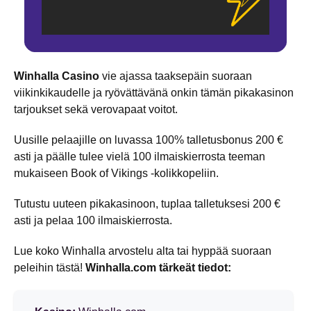
Winhalla Casino
vie ajassa taaksepäin suoraan
viikinkikaudelle ja ryövättävänä onkin tämän pikakasinon
tarjoukset sekä verovapaat voitot.
Uusille pelaajille on luvassa 100% talletusbonus 200 €
asti ja päälle tulee vielä 100 ilmaiskierrosta teeman
mukaiseen Book of Vikings -kolikkopeliin.
Tutustu uuteen pikakasinoon, tuplaa talletuksesi 200 €
asti ja pelaa 100 ilmaiskierrosta.
Lue koko Winhalla arvostelu alta tai hyppää suoraan
peleihin tästä!
Winhalla.com tärkeät tiedot: