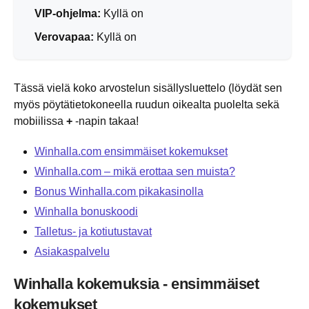
VIP-ohjelma
Kyllä on
Verovapaa
Kyllä on
Tässä vielä koko arvostelun sisällysluettelo (löydät sen
myös pöytätietokoneella ruudun oikealta puolelta sekä
mobiilissa
+
-napin takaa!
Winhalla.com ensimmäiset kokemukset
Winhalla.com – mikä erottaa sen muista?
Bonus Winhalla.com pikakasinolla
Winhalla bonuskoodi
Talletus- ja kotiutustavat
Asiakaspalvelu
Winhalla kokemuksia - ensimmäiset
kokemukset