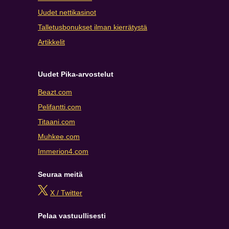
Uudet nettikasinot
Talletusbonukset ilman kierrätystä
Artikkelit
Uudet Pika-arvostelut
Beazt.com
Pelifantti.com
Titaani.com
Muhkee.com
Immerion4.com
Seuraa meitä
X / Twitter
Pelaa vastuullisesti