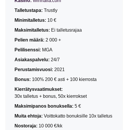
Kasino
Winhalla.com
Talletustapa
Trustly
Minimitalletus
10 €
Maksimitalletus
Ei talletusrajaa
Pelien määrä
2 000 +
Pelilisenssi
MGA
Asiakaspalvelu
24/7
Perustamisvuosi
2021
Bonus
100% 200 € asti + 100 kierrosta
Kierrätysvaatimukset
30x talletus + bonus, 50x kierrokset
Maksimipanos bonuksella
5 €
Muita ehtoja
Voittokatto bonuksille 10x talletus
Nostoraja
10 000 €/kk