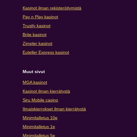
Kasinot ilman rekisteröitymistä
Pay n Play kasinot
Trustly kasinot
Brite kasinot
Zimpler kasinot
Euteller Express kasinot
Muut sivut
MGA kasinot
Kasinot ilman kierrätystä
Siru Mobile casino
Ilmaiskierrokset ilman kierrätystä
Minimitalletus 10e
Minimitalletus 1e
Minimitalletus 5e