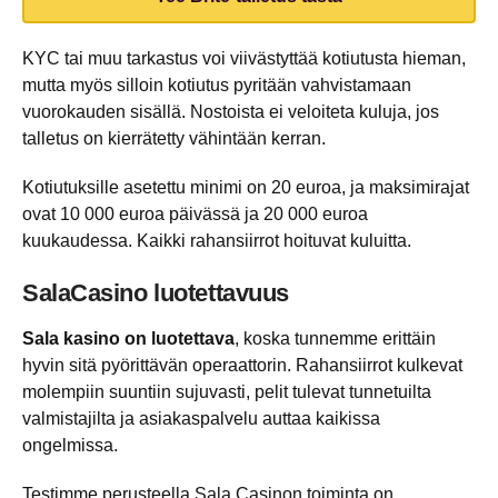
KYC tai muu tarkastus voi viivästyttää kotiutusta hieman,
mutta myös silloin kotiutus pyritään vahvistamaan
vuorokauden sisällä. Nostoista ei veloiteta kuluja, jos
talletus on kierrätetty vähintään kerran.
Kotiutuksille asetettu minimi on 20 euroa, ja maksimirajat
ovat 10 000 euroa päivässä ja 20 000 euroa
kuukaudessa. Kaikki rahansiirrot hoituvat kuluitta.
SalaCasino luotettavuus
Sala kasino on luotettava
, koska tunnemme erittäin
hyvin sitä pyörittävän operaattorin. Rahansiirrot kulkevat
molempiin suuntiin sujuvasti, pelit tulevat tunnetuilta
valmistajilta ja asiakaspalvelu auttaa kaikissa
ongelmissa.
Testimme perusteella Sala Casinon toiminta on