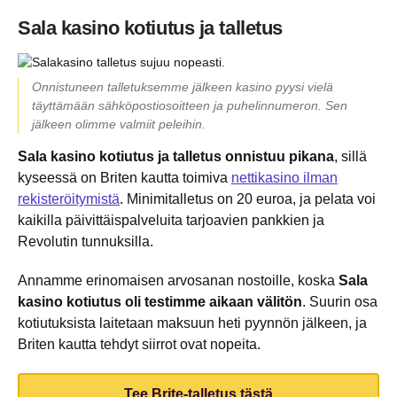
Sala kasino kotiutus ja talletus
Onnistuneen talletuksemme jälkeen kasino pyysi vielä
täyttämään sähköpostiosoitteen ja puhelinnumeron. Sen
jälkeen olimme valmiit peleihin.
Sala kasino kotiutus ja talletus onnistuu pikana
, sillä
kyseessä on Briten kautta toimiva
nettikasino ilman
rekisteröitymistä
. Minimitalletus on 20 euroa, ja pelata voi
kaikilla päivittäispalveluita tarjoavien pankkien ja
Revolutin tunnuksilla.
Annamme erinomaisen arvosanan nostoille, koska
Sala
kasino kotiutus oli testimme aikaan välitön
. Suurin osa
kotiutuksista laitetaan maksuun heti pyynnön jälkeen, ja
Briten kautta tehdyt siirrot ovat nopeita.
Tee Brite-talletus tästä