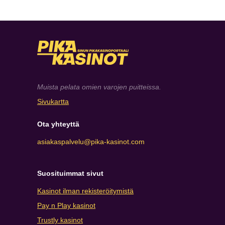
Muista pelata omien varojen puitteissa.
Sivukartta
Ota yhteyttä
asiakaspalvelu@pika-kasinot.com
Suosituimmat sivut
Kasinot ilman rekisteröitymistä
Pay n Play kasinot
Trustly kasinot