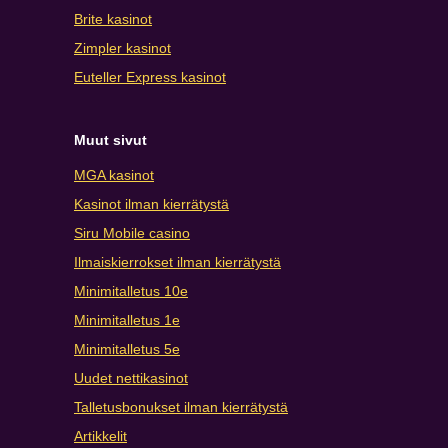
Brite kasinot
Zimpler kasinot
Euteller Express kasinot
Muut sivut
MGA kasinot
Kasinot ilman kierrätystä
Siru Mobile casino
Ilmaiskierrokset ilman kierrätystä
Minimitalletus 10e
Minimitalletus 1e
Minimitalletus 5e
Uudet nettikasinot
Talletusbonukset ilman kierrätystä
Artikkelit