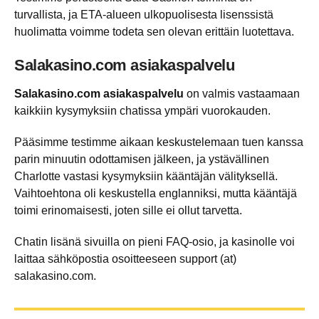
turvallista, ja ETA-alueen ulkopuolisesta lisenssistä
huolimatta voimme todeta sen olevan erittäin luotettava.
Salakasino.com asiakaspalvelu
Salakasino.com asiakaspalvelu
on valmis vastaamaan
kaikkiin kysymyksiin chatissa ympäri vuorokauden.
Pääsimme testimme aikaan keskustelemaan tuen kanssa
parin minuutin odottamisen jälkeen, ja ystävällinen
Charlotte vastasi kysymyksiin kääntäjän välityksellä.
Vaihtoehtona oli keskustella englanniksi, mutta kääntäjä
toimi erinomaisesti, joten sille ei ollut tarvetta.
Chatin lisänä sivuilla on pieni FAQ-osio, ja kasinolle voi
laittaa sähköpostia osoitteeseen support (at)
salakasino.com.