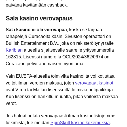
päivänä käyttämään cashback.
Sala kasino verovapaus
Sala kasino ei ole verovapaa
, koska se tarjoaa
rahapelejä Curacaolta käsin. Sivuston operaattori on
Bullish Entertainment B.V., joka on rekisteröitynyt tälle
Karibian
alueella sijaitsevalle saarelle yritysnumerolla
162815. Lisenssi numerolla OGL/2024/362/0674 on
Curacaon peliviranomaisen myöntämä.
Vain EU/ETA-alueella toimivilta kasinoilta voi kotiuttaa
voitot ilman verojen maksua, joten
verovapaat kasinot
ovat Viron tai Maltan lisensseillä toimivia pelipaikkoja.
Kun lisenssi on hankittu muualta, pitää voitoista maksaa
verot.
Jos haluat pelata verovapaasti ilman kasinolistojemme
tutkimista, lue meidän
SpinSkull kasino kokemuksia
.